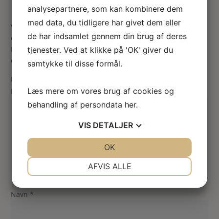
analysepartnere, som kan kombinere dem
med data, du tidligere har givet dem eller
Vær den første til at anmelde “Victoriansk rokokko
de har indsamlet gennem din brug af deres
chaiselon”
Din e-mailadresse vil ikke blive publiceret.
Krævede felter
tjenester. Ved at klikke på 'OK' giver du
er markeret med
*
samtykke til disse formål.
Din vurdering
Læs mere om vores brug af cookies og
Din anmeldelse
*
behandling af persondata
her
.
VIS
DETALJER
JA
NEJ
OK
JA
NEJ
NØDVENDIGE
PRÆFERENCER
AFVIS ALLE
JA
NEJ
JA
NEJ
Navn
*
MARKETING
STATISTIK