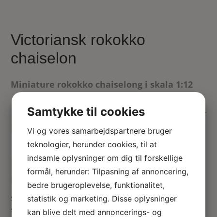
Victoriansk rokokko
chaiselon
Miniature rokokko chaiselong i skala 1:12
753.00
kr.
Samtykke til cookies
På lager
Vi og vores samarbejdspartnere bruger
Tilføj til kurv
teknologier, herunder cookies, til at
indsamle oplysninger om dig til forskellige
formål, herunder: Tilpasning af annoncering,
Dukkehus chaiselong fra Victorias tid
bedre brugeroplevelse, funktionalitet,
statistik og marketing. Disse oplysninger
Smuk og enkel hvid chaiselong i valnøddetræ. I et design
som kan passe ind i mange forskellige dukkehuse
kan blive delt med annoncerings- og