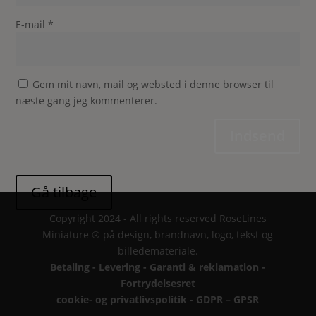
E-mail
*
Gem mit navn, mail og websted i denne browser til
næste gang jeg kommenterer.
Indsend
Copyright 2024 - All rights reserved RoseLines
Miniature ® på design, brandnavn, logo, tekst og
billedemateriale.
Betaling - Levering - Garanti & reklamation -
Fortrydelsesret
cookie- og privatlivspolitik
-
GDPR – GPSR