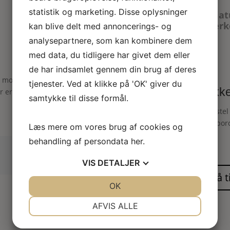
statistik og marketing. Disse oplysninger
Miniatu
tallerk
kan blive delt med annoncerings- og
analysepartnere, som kan kombinere dem
med data, du tidligere har givet dem eller
de har indsamlet gennem din brug af deres
 motiv”
tjenester. Ved at klikke på 'OK' giver du
Dukke
er er markeret med
*
samtykke til disse formål.
Spisestel
stel i por
Læs mere om vores brug af cookies og
behandling af persondata
her
.
VIS
DETALJER
JA
NEJ
OK
JA
NEJ
NØDVENDIGE
PRÆFERENCER
AFVIS ALLE
JA
NEJ
JA
NEJ