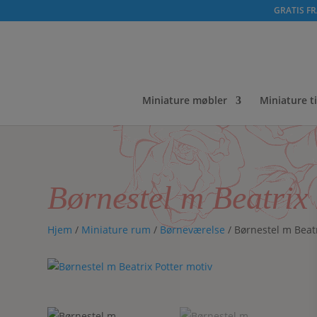
GRATIS FRA
Miniature møbler
Miniature t
Børnestel m Beatrix 
Hjem
/
Miniature rum
/
Børneværelse
/ Børnestel m Beatr