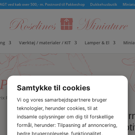
GT ved køb over 500,- m. Postnord til Pakkeshop
Dukkehusbutik
Miniat
ing
Værktøj / materialer / KIT
Lamper & El
Minia
Potter motiv
Samtykke til cookies
ix Potter motiv
Vi og vores samarbejdspartnere bruger
teknologier, herunder cookies, til at
Børn
indsamle oplysninger om dig til forskellige
moti
formål, herunder: Tilpasning af annoncering,
bedre brugeroplevelse, funktionalitet,