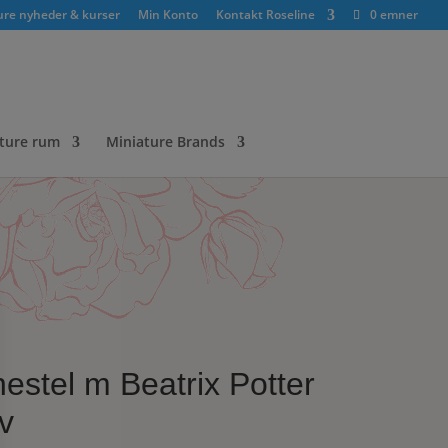
ure nyheder & kurser
Min Konto
Kontakt Roseline
0 emner
ture rum
Miniature Brands
estel m Beatrix Potter
v