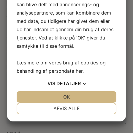
kan blive delt med annoncerings- og
mm bred og 32 mm dyb
analysepartnere, som kan kombinere dem
“
med data, du tidligere har givet dem eller
de har indsamlet gennem din brug af deres
tjenester. Ved at klikke på 'OK' giver du
Vær den første til at anmelde “Fransk miniature sengeskab”
Din e-mailadresse vil ikke blive publiceret.
Krævede felter
samtykke til disse formål.
er markeret med
*
Læs mere om vores brug af cookies og
Din vurdering
Din anmeldelse
*
behandling af persondata
her
.
VIS
DETALJER
JA
NEJ
OK
JA
NEJ
NØDVENDIGE
PRÆFERENCER
AFVIS ALLE
JA
NEJ
JA
NEJ
MARKETING
STATISTIK