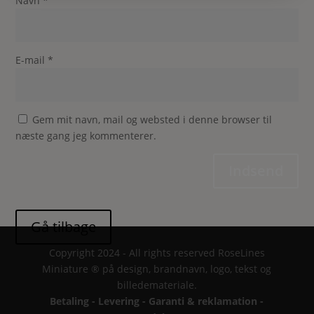
Navn
*
E-mail
*
Gem mit navn, mail og websted i denne browser til
næste gang jeg kommenterer.
Indsend
Copyright 2024 - All rights reserved RoseLines
Miniature ® på design, brandnavn, logo, tekst og
billedemateriale.
Betaling - Levering - Garanti & reklamation -