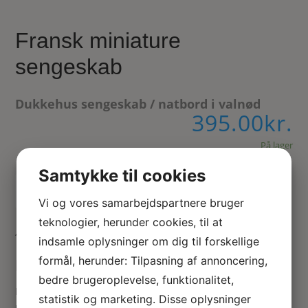
Fransk miniature
sengeskab
Dukkehus sengeskab / natbord i valnød
395.00
kr.
På lager
Samtykke til cookies
Tilføj til kurv
Vi og vores samarbejdspartnere bruger
teknologier, herunder cookies, til at
“
indsamle oplysninger om dig til forskellige
formål, herunder: Tilpasning af annoncering,
Miniature natbord / skab i 1:12
bedre brugeroplevelse, funktionalitet,
Lille fransk sengeskab til dukkehus soveværelset. Smukt
statistik og marketing. Disse oplysninger
udskåret skab med låge og lille hylde. Mål: 86 mm høj, 36