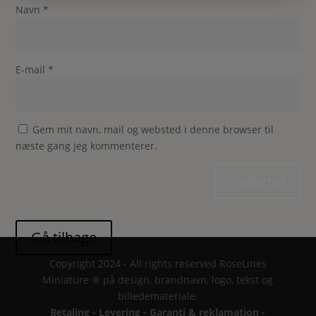
Navn
*
E-mail
*
Gem mit navn, mail og websted i denne browser til
næste gang jeg kommenterer.
Indsend
Copyright 2024 - All rights reserved RoseLines
Miniature ® på design, brandnavn, logo, tekst og
billedemateriale.
Betaling - Levering - Garanti & reklamation -