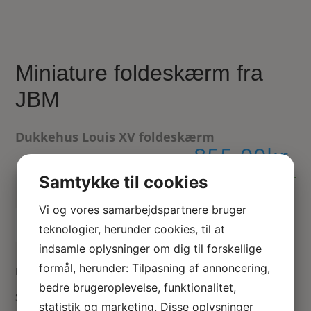
Miniature foldeskærm fra
JBM
Dukkehus Louis XV foldeskærm
855.00
kr.
Samtykke til cookies
På lager
Vi og vores samarbejdspartnere bruger
Tilføj til kurv
teknologier, herunder cookies, til at
indsamle oplysninger om dig til forskellige
formål, herunder: Tilpasning af annoncering,
Miniature foldeskærm i 1:12
bedre brugeroplevelse, funktionalitet,
Smukt udskåret og gulddekoreret foldeskærm til
statistik og marketing. Disse oplysninger