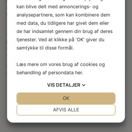
dukkehuset. Skærmen er her polstret med hvidt stof og er
kan blive delt med annoncerings- og
ens på begge sider, så der er altså ingen for- og bagside,
begge sider kan tåle at blive set 🙂
analysepartnere, som kan kombinere dem
med data, du tidligere har givet dem eller
de har indsamlet gennem din brug af deres
Vær den første til at anmelde “Miniature foldeskærm fra
tjenester. Ved at klikke på 'OK' giver du
JBM”
samtykke til disse formål.
Din e-mailadresse vil ikke blive publiceret.
Krævede felter
er markeret med
*
Læs mere om vores brug af cookies og
Din vurdering
behandling af persondata
her
.
Din anmeldelse
*
VIS
DETALJER
JA
NEJ
OK
JA
NEJ
NØDVENDIGE
PRÆFERENCER
AFVIS ALLE
JA
NEJ
JA
NEJ
MARKETING
STATISTIK