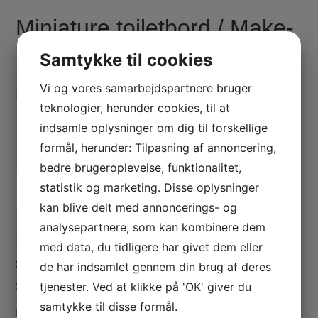
Miniature toiletbord / Make-
up bord
Samtykke til cookies
Vi og vores samarbejdspartnere bruger
Dukkehus toiletbord i fint udskåret valnød
teknologier, herunder cookies, til at
619.00
kr.
indsamle oplysninger om dig til forskellige
På lager
formål, herunder: Tilpasning af annoncering,
bedre brugeroplevelse, funktionalitet,
Tilføj til kurv
statistik og marketing. Disse oplysninger
kan blive delt med annoncerings- og
analysepartnere, som kan kombinere dem
Miniature toiletbord / make-up bord /
med data, du tidligere har givet dem eller
sminkebord med ovalt spejl og 7
de har indsamlet gennem din brug af deres
skuffer
tjenester. Ved at klikke på 'OK' giver du
samtykke til disse formål.
Miniature toiletbord i valnøddetræ med fine blomster