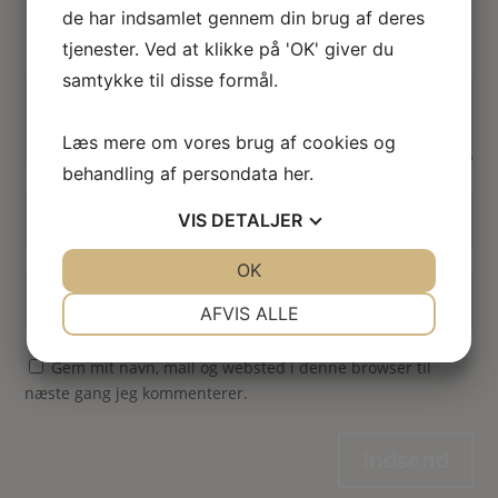
de har indsamlet gennem din brug af deres
tjenester. Ved at klikke på 'OK' giver du
samtykke til disse formål.
Læs mere om vores brug af cookies og
behandling af persondata
her
.
VIS
DETALJER
JA
NEJ
OK
JA
NEJ
NØDVENDIGE
PRÆFERENCER
AFVIS ALLE
JA
NEJ
JA
NEJ
Gem mit navn, mail og websted i denne browser til
MARKETING
STATISTIK
næste gang jeg kommenterer.
Indsend