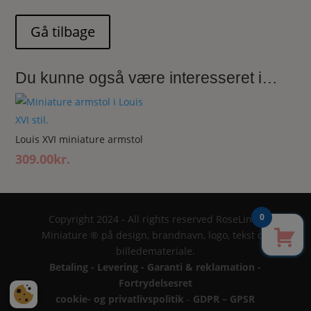
Du kunne også være interesseret i…
Louis XVI miniature armstol
309.00
kr.
0
Copyright 2024 - All rights reserved RoseLines
Miniature ® på design, brandnavn, logo, tekst og
billedemateriale.
Betaling - Levering - Garanti & reklamation -
Fortrydelsesret
cookie- og privatlivspolitik
-
GDPR – GPSR