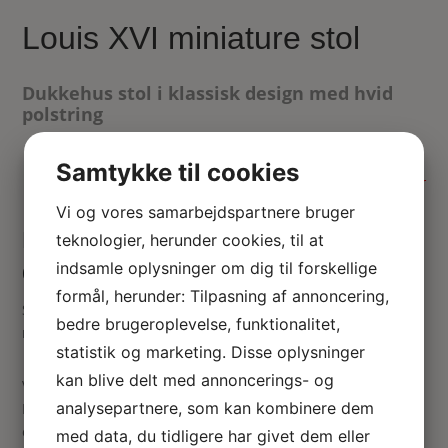
Louis XVI miniature stol
Dukkehus stol i klassisk design med hvid
polstring
265.00
kr.
Samtykke til cookies
Ikke på lager
Vi og vores samarbejdspartnere bruger
Miniature stol / spisestue stol til
teknologier, herunder cookies, til at
indsamle oplysninger om dig til forskellige
dukkehus 1:12
formål, herunder: Tilpasning af annoncering,
Super flot valnød stol til dukkehuset. Mål: 90 mm høj, 46
bedre brugeroplevelse, funktionalitet,
mm bred og 43 mm dyb
statistik og marketing. Disse oplysninger
kan blive delt med annoncerings- og
Vær den første til at anmelde “Louis XVI miniature stol”
analysepartnere, som kan kombinere dem
Din e-mailadresse vil ikke blive publiceret.
Krævede felter
er markeret med
*
med data, du tidligere har givet dem eller