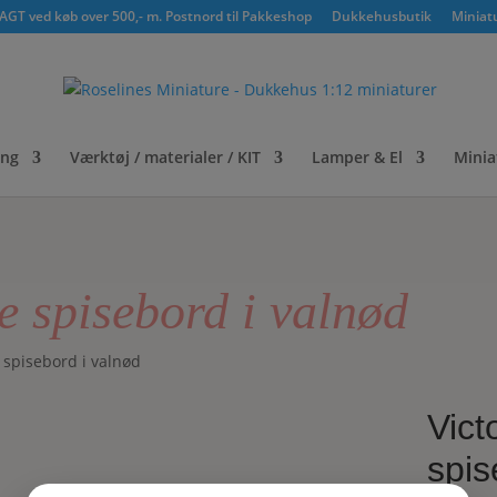
GT ved køb over 500,- m. Postnord til Pakkeshop
Dukkehusbutik
Miniat
ing
Værktøj / materialer / KIT
Lamper & El
Minia
e spisebord i valnød
 spisebord i valnød
Vict
spis