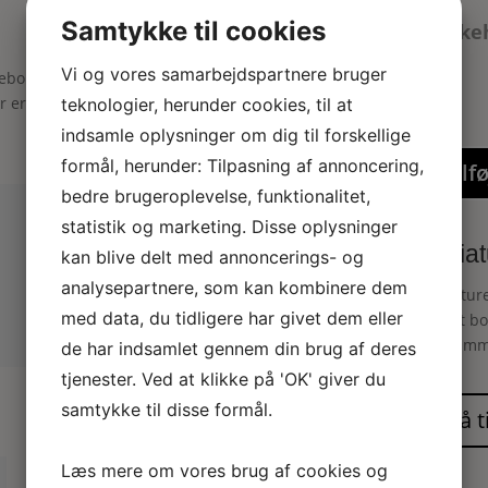
Samtykke til cookies
Dukkeh
Vi og vores samarbejdspartnere bruger
ebord i valnød”
er er markeret med
*
teknologier, herunder cookies, til at
indsamle oplysninger om dig til forskellige
formål, herunder: Tilpasning af annoncering,
Tilfø
bedre brugeroplevelse, funktionalitet,
statistik og marketing. Disse oplysninger
Miniat
kan blive delt med annoncerings- og
analysepartnere, som kan kombinere dem
Miniature
med data, du tidligere har givet dem eller
Smukt bo
og 84 mm
de har indsamlet gennem din brug af deres
tjenester. Ved at klikke på 'OK' giver du
samtykke til disse formål.
Læs mere om vores brug af cookies og