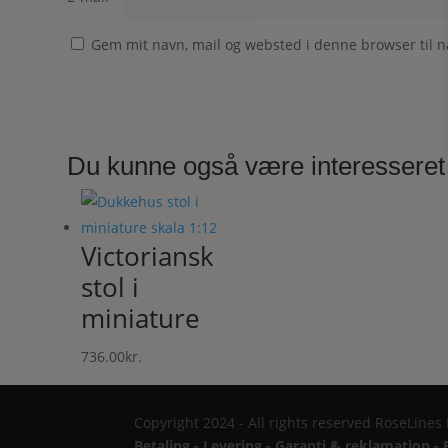
Gem mit navn, mail og websted i denne browser til 
Du kunne også være interesseret
Victoriansk
stol i
miniature
736.00
kr.
Copyright 2024 - All rights reserved RoseLines
Betaling - Levering - Garanti & reklamation - 