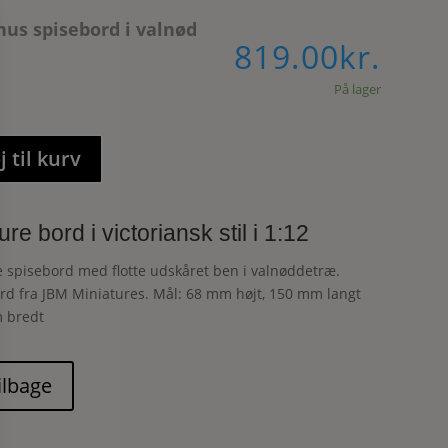
us spisebord i valnød
819.00
kr.
På lager
j til kurv
ure bord i victoriansk stil i 1:12
 spisebord med flotte udskåret ben i valnøddetræ.
rd fra JBM Miniatures. Mål: 68 mm højt, 150 mm langt
 bredt