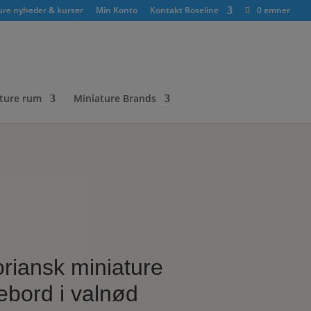
ure nyheder & kurser
Min Konto
Kontakt Roseline
0 emner
ture rum
Miniature Brands
oriansk miniature
ebord i valnød