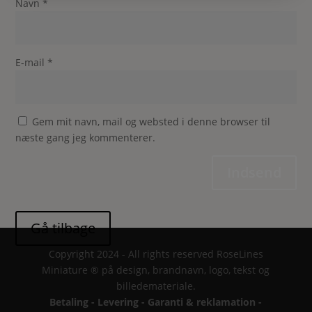
Navn
*
E-mail
*
Gem mit navn, mail og websted i denne browser til
næste gang jeg kommenterer.
Indsend
Copyright 2024 - All rights reserved RoseLines
Miniature ® på design, brandnavn, logo, tekst og
billedemateriale.
Betaling - Levering - Garanti & reklamation -