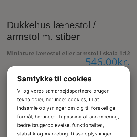
Dukkehus lænestol /
armstol m. stiber
Miniature lænestol eller armstol i skala 1:12
546.00
kr.
På lager
Samtykke til cookies
Tilføj til kurv
Vi og vores samarbejdspartnere bruger
teknologier, herunder cookies, til at
indsamle oplysninger om dig til forskellige
Armstol / lænestol med sand / hvid
formål, herunder: Tilpasning af annoncering,
tribet polstring
bedre brugeroplevelse, funktionalitet,
statistik og marketing. Disse oplysninger
Enkel neutral hvid dukkehus armstol med fine udskæringer