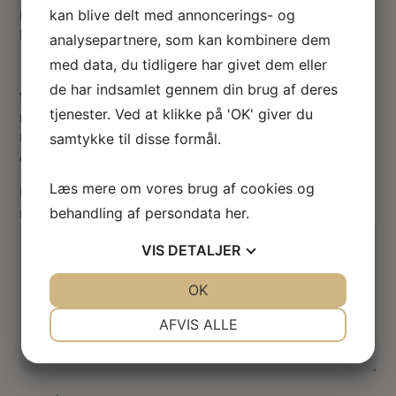
i guld. Stolen kan passe ind i mange typer miniature rum,
kan blive delt med annoncerings- og
blot det er skala 1:12. Mål i cm: 5.5x5x9H
analysepartnere, som kan kombinere dem
med data, du tidligere har givet dem eller
de har indsamlet gennem din brug af deres
Vær den første til at anmelde “Dukkehus lænestol / armstol
tjenester. Ved at klikke på 'OK' giver du
m. stiber”
Din e-mailadresse vil ikke blive publiceret.
Krævede felter
samtykke til disse formål.
er markeret med
*
Læs mere om vores brug af cookies og
Din vurdering
behandling af persondata
her
.
Din anmeldelse
*
VIS
DETALJER
JA
NEJ
OK
JA
NEJ
NØDVENDIGE
PRÆFERENCER
AFVIS ALLE
JA
NEJ
JA
NEJ
MARKETING
STATISTIK