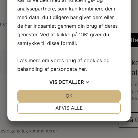
kan blive delt med annoncerings- og
analysepartnere, som kan kombinere dem
med data, du tidligere har givet dem eller
er er markeret med
*
de har indsamlet gennem din brug af deres
tjenester. Ved at klikke på 'OK' giver du
Tilfø
samtykke til disse formål.
Læs mere om vores brug af cookies og
Dukkeh
behandling af persondata
her
.
miniat
VIS
DETALJER
Skab til 
miniatur
JA
NEJ
OK
JA
NEJ
fine uds
NØDVENDIGE
PRÆFERENCER
AFVIS ALLE
JA
NEJ
JA
NEJ
MARKETING
STATISTIK
næste gang jeg kommenterer.