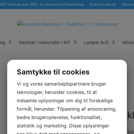
GT ved køb over 500,- m. Postnord til Pakkeshop
Dukkehusbutik
Miniat
ing
Værktøj / materialer / KIT
Lamper & El
Minia
Samtykke til cookies
Vi og vores samarbejdspartnere bruger
teknologier, herunder cookies, til at
indsamle oplysninger om dig til forskellige
formål, herunder: Tilpasning af annoncering,
Duk
bedre brugeroplevelse, funktionalitet,
statistik og marketing. Disse oplysninger
Miniat