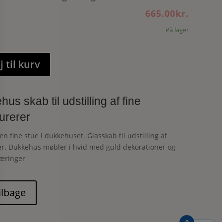
665.00
kr.
På lager
j til kurv
us skab til udstilling af fine
urerer
den fine stue i dukkehuset. Glasskab til udstilling af
er. Dukkehus møbler i hvid med guld dekorationer og
kæringer