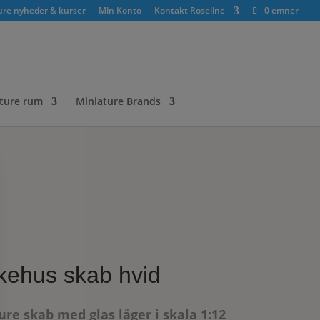
ure nyheder & kurser
Min Konto
Kontakt Roseline
0 emner
ture rum
Miniature Brands
kehus skab hvid
ure skab med glas låger i skala 1:12