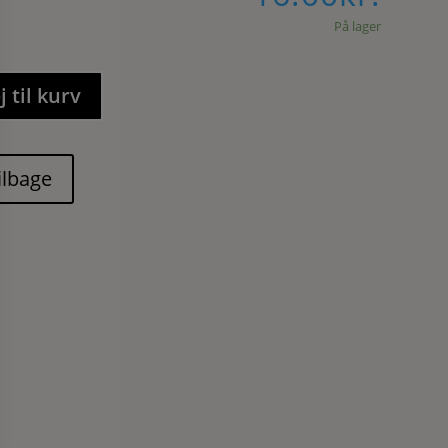
På lager
j til kurv