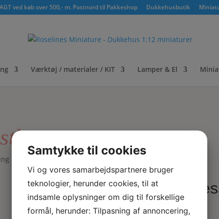
GT ved køb over 500,- m. Postnord til Pakkeshop
Dukkehusbutik
Miniat
ing
Værktøj / materialer / KIT
Lamper & El
Minia
stk
Samtykke til cookies
ng klokker – 4 stk
Vi og vores samarbejdspartnere bruger
teknologier, herunder cookies, til at
Mess
indsamle oplysninger om dig til forskellige
formål, herunder: Tilpasning af annoncering,