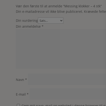
Vær den første til at anmelde “Messing klokker – 4 stk”
Din e-mailadresse vil ikke blive publiceret.
Krævede felt
Din vurdering
Din anmeldelse
*
Navn
*
E-mail
*
Gem mit navn, mail og websted i denne browser til 