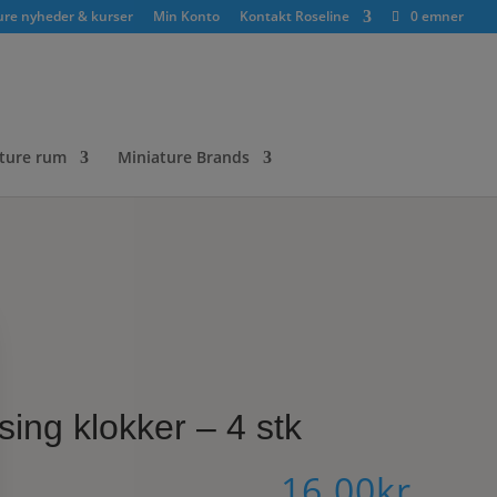
ure nyheder & kurser
Min Konto
Kontakt Roseline
0 emner
ture rum
Miniature Brands
ing klokker – 4 stk
16.00
kr.