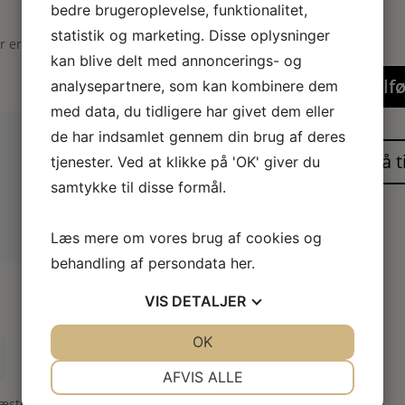
bedre brugeroplevelse, funktionalitet,
statistik og marketing. Disse oplysninger
er er markeret med
*
kan blive delt med annoncerings- og
Tilfø
analysepartnere, som kan kombinere dem
med data, du tidligere har givet dem eller
de har indsamlet gennem din brug af deres
tjenester. Ved at klikke på 'OK' giver du
samtykke til disse formål.
Læs mere om vores brug af cookies og
behandling af persondata
her
.
VIS
DETALJER
JA
NEJ
OK
JA
NEJ
NØDVENDIGE
PRÆFERENCER
AFVIS ALLE
næste gang jeg kommenterer.