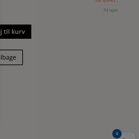
På lager
j til kurv
0