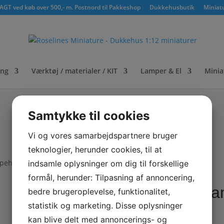
GT ved køb over 500,- m. Postnord til Pakkeshop
Dukkehusbutik
Miniat
ing
Værktøj / materialer / KIT
Lamper & El
Minia
Samtykke til cookies
Vi og vores samarbejdspartnere bruger
teknologier, herunder cookies, til at
pehuse 2 stk
indsamle oplysninger om dig til forskellige
formål, herunder: Tilpasning af annoncering,
Sva
bedre brugeroplevelse, funktionalitet,
statistik og marketing. Disse oplysninger
kan blive delt med annoncerings- og