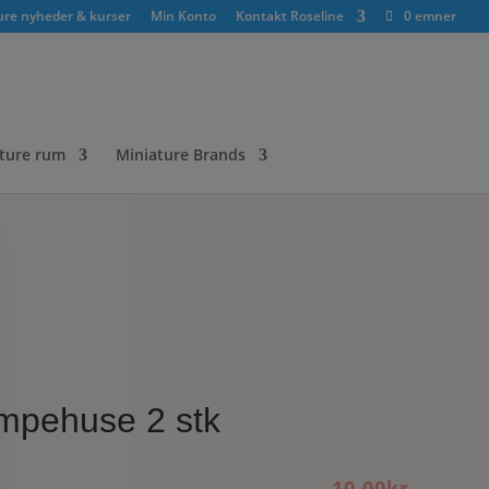
ure nyheder & kurser
Min Konto
Kontakt Roseline
0 emner
ture rum
Miniature Brands
mpehuse 2 stk
10.00
kr.