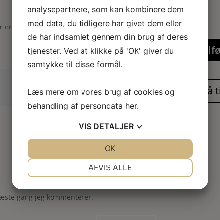
analysepartnere, som kan kombinere dem
med data, du tidligere har givet dem eller
er er markeret med
*
de har indsamlet gennem din brug af deres
Tilfø
tjenester. Ved at klikke på 'OK' giver du
samtykke til disse formål.
Læs mere om vores brug af cookies og
behandling af persondata
her
.
VIS
DETALJER
JA
NEJ
OK
JA
NEJ
NØDVENDIGE
PRÆFERENCER
AFVIS ALLE
JA
NEJ
JA
NEJ
næste gang jeg kommenterer.
MARKETING
STATISTIK