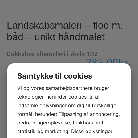
Landskabsmaleri – flod m.
båd – unikt håndmalet
Dukkehus oliemaleri i skala 1:12
285.00
kr.
På lager
Samtykke til cookies
Vi og vores samarbejdspartnere bruger
Tilføj til kurv
teknologier, herunder cookies, til at
indsamle oplysninger om dig til forskellige
Miniature landskabsmaleri i forgyldt
formål, herunder: Tilpasning af annoncering,
bedre brugeroplevelse, funktionalitet,
ramme
statistik og marketing. Disse oplysninger
Landskabsmaleri olie på lærrede som forestiller flod