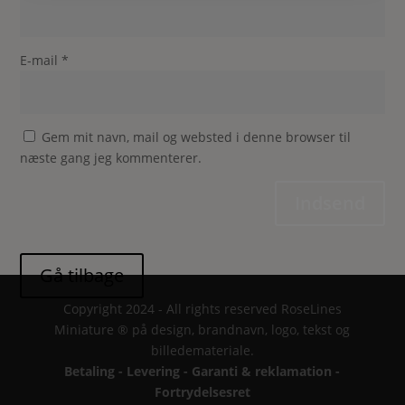
E-mail
*
Gem mit navn, mail og websted i denne browser til
næste gang jeg kommenterer.
Indsend
Copyright 2024 - All rights reserved RoseLines
Miniature ® på design, brandnavn, logo, tekst og
billedemateriale.
Betaling - Levering - Garanti & reklamation -
Fortrydelsesret