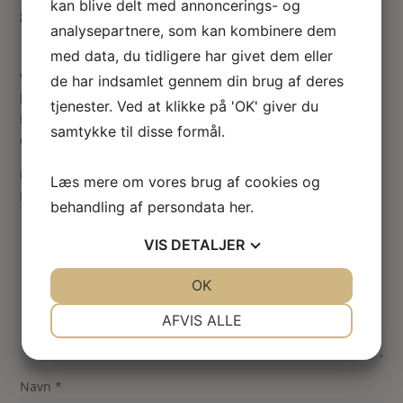
kan blive delt med annoncerings- og
gennem skov. Mål: 45 x 58 mm.
analysepartnere, som kan kombinere dem
med data, du tidligere har givet dem eller
Vær den første til at anmelde “Landskabsmaleri – flod m.
de har indsamlet gennem din brug af deres
båd – unikt håndmalet”
tjenester. Ved at klikke på 'OK' giver du
Din e-mailadresse vil ikke blive publiceret.
Krævede felter
samtykke til disse formål.
er markeret med
*
Din vurdering
Læs mere om vores brug af cookies og
Din anmeldelse
*
behandling af persondata
her
.
VIS
DETALJER
JA
NEJ
OK
JA
NEJ
NØDVENDIGE
PRÆFERENCER
AFVIS ALLE
JA
NEJ
JA
NEJ
MARKETING
STATISTIK
Navn
*