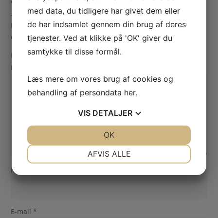
Vær den første til at anmelde “Landskabsmaleri – snoet flod
med data, du tidligere har givet dem eller
– unikt håndmalet”
de har indsamlet gennem din brug af deres
Din e-mailadresse vil ikke blive publiceret.
Krævede felter
er markeret med
*
tjenester. Ved at klikke på 'OK' giver du
samtykke til disse formål.
Din vurdering
Din anmeldelse
*
Læs mere om vores brug af cookies og
behandling af persondata
her
.
VIS
DETALJER
JA
NEJ
OK
JA
NEJ
NØDVENDIGE
PRÆFERENCER
AFVIS ALLE
JA
NEJ
JA
NEJ
Navn
*
MARKETING
STATISTIK
E-mail
*