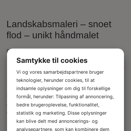
Landskabsmaleri – snoet
flod – unikt håndmalet
Dukkehus maleri i miniature 1:12
285.00
kr.
Samtykke til cookies
Ikke på lager
Vi og vores samarbejdspartnere bruger
teknologier, herunder cookies, til at
Miniature maleri med flod som bugter
indsamle oplysninger om dig til forskellige
sig gennem landskabet
formål, herunder: Tilpasning af annoncering,
bedre brugeroplevelse, funktionalitet,
Unikt håndmalet landskabs billede i miniature. Mål: 45 x 58
mm.
statistik og marketing. Disse oplysninger
kan blive delt med annoncerings- og
analysepartnere, som kan kombinere dem