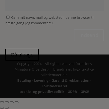
Gem mit navn, mail og websted i denne browser til
næste gang jeg kommenterer.
Indsend
Copyright 2024 - All rights reserved RoseLines
Miniature ® på design, brandnavn, logo, tekst og
billedemateriale.
Betaling - Levering - Garanti & reklamation -
Fortrydelsesret
cookie- og privatlivspolitik
-
GDPR – GPSR