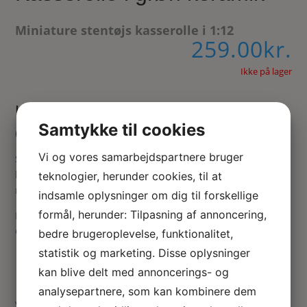
Miniature stentøjs kasserolle i 1:12
259.00
kr.
Ikke på lager
Hånddrejet keramik kasserolle til
Samtykke til cookies
dukkehus
Vi og vores samarbejdspartnere bruger
Stentøj til dukkehus køkkenet, den fine grønglaseret
kasserolle med de to ører passer godt ind i det rustikke
teknologier, herunder cookies, til at
miniaturekøkken.
indsamle oplysninger om dig til forskellige
formål, herunder: Tilpasning af annoncering,
Lavet af den anerkendte miniature kunstner Elisabeth
Causeret.
bedre brugeroplevelse, funktionalitet,
statistik og marketing. Disse oplysninger
kan blive delt med annoncerings- og
analysepartnere, som kan kombinere dem
Vær den første til at anmelde “Kasserolle i grøn keramik”