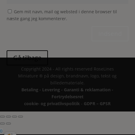
Gem mit navn, mail og websted i denne browser til
næste gang jeg kommenterer.
Indsend
Copyright 2024 - All rights reserved RoseLines
Miniature ® på design, brandnavn, logo, tekst og
billedemateriale.
Betaling - Levering - Garanti & reklamation -
Fortrydelsesret
cookie- og privatlivspolitik
-
GDPR – GPSR
0