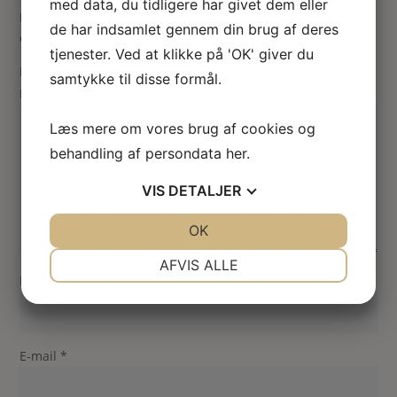
med data, du tidligere har givet dem eller
Din e-mailadresse vil ikke blive publiceret.
Krævede felter
de har indsamlet gennem din brug af deres
er markeret med
*
tjenester. Ved at klikke på 'OK' giver du
Din vurdering
samtykke til disse formål.
Din anmeldelse
*
Læs mere om vores brug af cookies og
behandling af persondata
her
.
VIS
DETALJER
JA
NEJ
OK
JA
NEJ
NØDVENDIGE
PRÆFERENCER
AFVIS ALLE
Navn
*
JA
NEJ
JA
NEJ
MARKETING
STATISTIK
E-mail
*