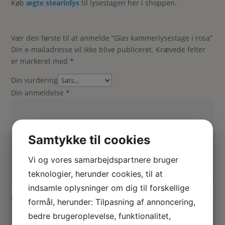
Køb
ægte stearinlys
til lysestagen her i shoppen.
Vær den første til at anmelde “Glas kammerlysestage i rosa”
Din e-mailadresse vil ikke blive publiceret.
Krævede felter
er markeret med
*
Din vurdering
Din anmeldelse
*
Samtykke til cookies
Vi og vores samarbejdspartnere bruger
teknologier, herunder cookies, til at
indsamle oplysninger om dig til forskellige
Navn
*
formål, herunder: Tilpasning af annoncering,
bedre brugeroplevelse, funktionalitet,