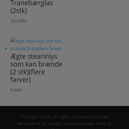
Tranebærglas
(2stk)
203.00
kr.
Ægte stearinlys
som kan brænde
(2 stk)(flere
farver)
8.00
kr.
Copyright 2024 - All rights reserved RoseLines
Miniature ® på design, brandnavn, logo, tekst og