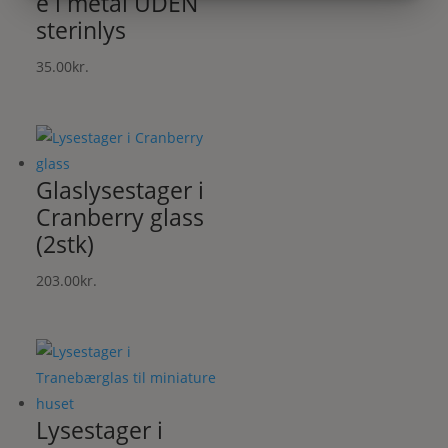
e i metal UDEN
MARKETING
STATISTIK
sterinlys
35.00
kr.
Glaslysestager i
Cranberry glass
(2stk)
203.00
kr.
Lysestager i