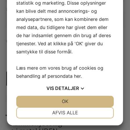
statistik og marketing. Disse oplysninger
E-mail
*
kan blive delt med annoncerings- og
analysepartnere, som kan kombinere dem
med data, du tidligere har givet dem eller
Gem mit navn, mail og websted i denne browser til
de har indsamlet gennem din brug af deres
næste gang jeg kommenterer.
tjenester. Ved at klikke på 'OK' giver du
samtykke til disse formål.
Indsend
Læs mere om vores brug af cookies og
behandling af persondata
her
.
VIS
DETALJER
Du kunne også være interesseret i…
JA
NEJ
OK
JA
NEJ
NØDVENDIGE
PRÆFERENCER
AFVIS ALLE
Kammerlysestag
JA
NEJ
JA
NEJ