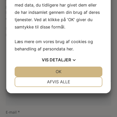
Vær den første til at anmelde “Patisserier kageplade m.
med data, du tidligere har givet dem eller
glaskuppel og guldkanter”
de har indsamlet gennem din brug af deres
Din e-mailadresse vil ikke blive publiceret.
Krævede felter
er markeret med
*
tjenester. Ved at klikke på 'OK' giver du
samtykke til disse formål.
Din vurdering
Din anmeldelse
*
Læs mere om vores brug af cookies og
behandling af persondata
her
.
VIS
DETALJER
JA
NEJ
OK
JA
NEJ
NØDVENDIGE
PRÆFERENCER
AFVIS ALLE
Navn
*
JA
NEJ
JA
NEJ
MARKETING
STATISTIK
E-mail
*