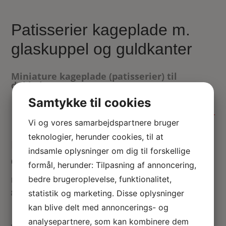
Patisserier kageplade m.
glaskuppel og guldkanter
Miniature kageplade (patisserier) til
dukkehus 1:12
485.00
kr.
Samtykke til cookies
Ikke på lager
Vi og vores samarbejdspartnere bruger
teknologier, herunder cookies, til at
Miniature kagefad på høj fod til
indsamle oplysninger om dig til forskellige
dekorativ servering af kage 1:12
formål, herunder: Tilpasning af annoncering,
bedre brugeroplevelse, funktionalitet,
Kageplade til dukkehus kager som skal beskyttes under
glaskuppel.
statistik og marketing. Disse oplysninger
kan blive delt med annoncerings- og
analysepartnere, som kan kombinere dem