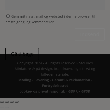
Gem mit navn, mail og websted i denne browser til
næste gang jeg kommenterer.
Indsend
Copyright 2024 - All rights reserved RoseLines
Miniature ® på design, brandnavn, logo, tekst og
billedemateriale.
Betaling - Levering - Garanti & reklamation -
Fortrydelsesret
cookie- og privatlivspolitik
-
GDPR – GPSR