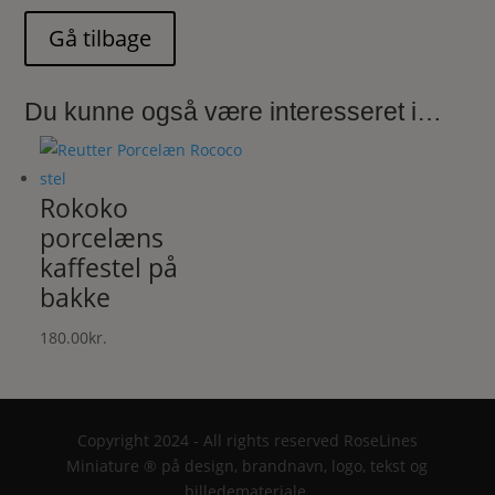
Du kunne også være interesseret i…
Rokoko
porcelæns
kaffestel på
bakke
180.00
kr.
Copyright 2024 - All rights reserved RoseLines
Miniature ® på design, brandnavn, logo, tekst og
billedemateriale.