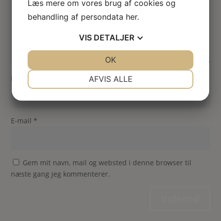
Læs mere om vores brug af cookies og
behandling af persondata
her
.
VIS
DETALJER
JA
NEJ
OK
JA
NEJ
NØDVENDIGE
PRÆFERENCER
Navn
*
AFVIS ALLE
JA
NEJ
JA
NEJ
MARKETING
STATISTIK
E-mail
*
Gem mit navn, mail og websted i denne browser til
næste gang jeg kommenterer.
Indsend