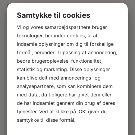
Bakken er flot dekoreret med et Rococo motiv, så den
fortjener at stå til dekoration, op ad et eller andet, så
Samtykke til cookies
motivet kan ses.
Måske op ad et af bordbenene på kaffebordet?
Vi og vores samarbejdspartnere bruger
teknologier, herunder cookies, til at
Hvis du ønsker et Rococo kaffestel til at servere
indsamle oplysninger om dig til forskellige
morgenkaffen på sengen, så har jeg også
dette søde stel
.
Her kan du også få lidt
inspiration til hvad du kan servere
formål, herunder: Tilpasning af annoncering,
til morgenmad
på sengen 🙂
bedre brugeroplevelse, funktionalitet,
statistik og marketing. Disse oplysninger
kan blive delt med annoncerings- og
Vær den første til at anmelde “Porcelæns kaffestel og “sølv”
analysepartnere, som kan kombinere dem
bakke”
Din e-mailadresse vil ikke blive publiceret.
Krævede felter
med data, du tidligere har givet dem eller
er markeret med
*
de har indsamlet gennem din brug af deres
tjenester. Ved at klikke på 'OK' giver du
Din vurdering
Din anmeldelse
*
samtykke til disse formål.