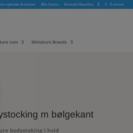
ure nyheder & kurser
Min Konto
Kontakt Roseline
0 emner
ture rum
Miniature Brands
stocking m bølgekant
ure bodystoking i hvid