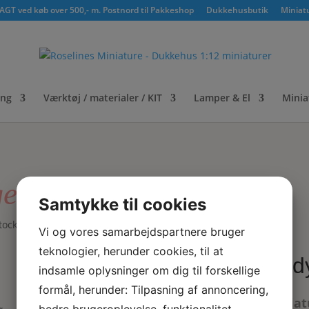
GT ved køb over 500,- m. Postnord til Pakkeshop
Dukkehusbutik
Miniat
ing
Værktøj / materialer / KIT
Lamper & El
Minia
gekant
Samtykke til cookies
tocking m bølgekant
Vi og vores samarbejdspartnere bruger
teknologier, herunder cookies, til at
Body
indsamle oplysninger om dig til forskellige
formål, herunder: Tilpasning af annoncering,
Miniat
bedre brugeroplevelse, funktionalitet,