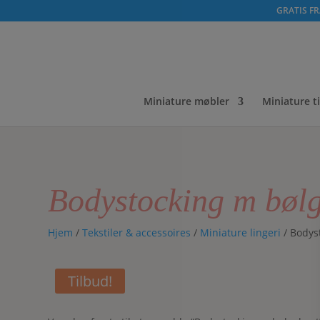
GRATIS FRA
Miniature møbler
Miniature t
Bodystocking m bøl
Hjem
/
Tekstiler & accessoires
/
Miniature lingeri
/ Bodys
Tilbud!