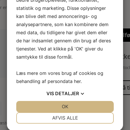
”
er er markeret med
*
statistik og marketing. Disse oplysninger
kan blive delt med annoncerings- og
analysepartnere, som kan kombinere dem
med data, du tidligere har givet dem eller
Tilfø
de har indsamlet gennem din brug af deres
tjenester. Ved at klikke på 'OK' giver du
Dukkeh
samtykke til disse formål.
Bodystock
Læs mere om vores brug af cookies og
behandling af persondata
her
.
VIS
DETALJER
JA
NEJ
OK
JA
NEJ
NØDVENDIGE
PRÆFERENCER
AFVIS ALLE
næste gang jeg kommenterer.
JA
NEJ
JA
NEJ