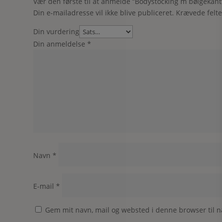
Vær den første til at anmelde “Bodystocking m bølgekant
Din e-mailadresse vil ikke blive publiceret.
Krævede felt
Din vurdering
Din anmeldelse
*
Navn
*
E-mail
*
Gem mit navn, mail og websted i denne browser til 