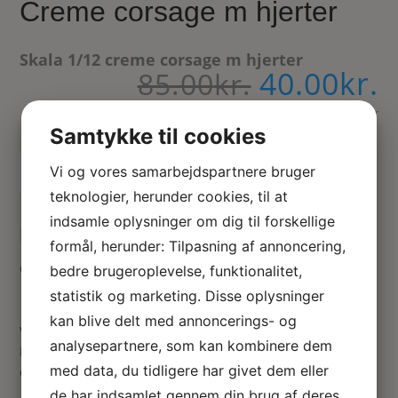
Creme corsage m hjerter
Skala 1/12 creme corsage m hjerter
40.00
kr.
Den
D
85.00
kr.
oprindeli
a
pris
På lager
p
Samtykke til cookies
var:
e
85.00kr..
4
Tilføj til kurv
Vi og vores samarbejdspartnere bruger
teknologier, herunder cookies, til at
indsamle oplysninger om dig til forskellige
Dukkehus hjerte corsage
formål, herunder: Tilpasning af annoncering,
Corsage i creme med hjerter til dukkehus damer
bedre brugeroplevelse, funktionalitet,
statistik og marketing. Disse oplysninger
kan blive delt med annoncerings- og
Vær den første til at anmelde “Creme corsage m hjerter”
analysepartnere, som kan kombinere dem
Din e-mailadresse vil ikke blive publiceret.
Krævede felter
med data, du tidligere har givet dem eller
er markeret med
*
de har indsamlet gennem din brug af deres