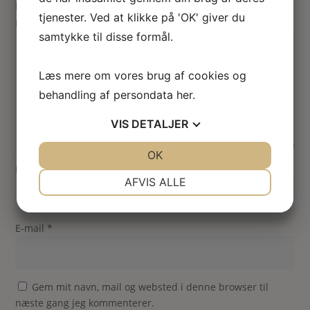
Din vurdering
tjenester. Ved at klikke på 'OK' giver du
Din anmeldelse
*
samtykke til disse formål.
Læs mere om vores brug af cookies og
behandling af persondata
her
.
VIS
DETALJER
JA
NEJ
OK
JA
NEJ
Navn
*
NØDVENDIGE
PRÆFERENCER
AFVIS ALLE
JA
NEJ
JA
NEJ
MARKETING
STATISTIK
E-mail
*
Gem mit navn, mail og websted i denne browser til
næste gang jeg kommenterer.