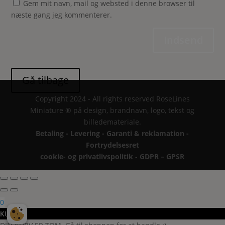
Gem mit navn, mail og websted i denne browser til
næste gang jeg kommenterer.
Indsend
Copyright 2024 - All rights reserved RoseLines
Miniature ® på design, brandnavn, logo, tekst og
billedemateriale.
Betaling - Levering - Garanti & reklamation -
Fortrydelsesret
cookie- og privatlivspolitik
-
GDPR – GPSR
0
KURV