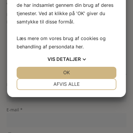
er markeret med
*
de har indsamlet gennem din brug af deres
tjenester. Ved at klikke på 'OK' giver du
Din vurdering
samtykke til disse formål.
Din anmeldelse
*
Læs mere om vores brug af cookies og
behandling af persondata
her
.
VIS
DETALJER
JA
NEJ
OK
JA
NEJ
NØDVENDIGE
PRÆFERENCER
AFVIS ALLE
Navn
*
JA
NEJ
JA
NEJ
MARKETING
STATISTIK
E-mail
*