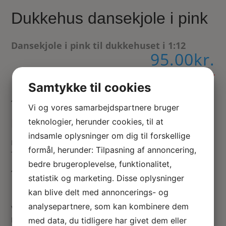
Dukkehus dansekjole i pink
Dansekjole i pink til dukkehuset i 1:12
95.00
kr.
Ikke på lager
Samtykke til cookies
“
Vi og vores samarbejdspartnere bruger
teknologier, herunder cookies, til at
Dansekjole i skala 1:12 til dukkehus
indsamle oplysninger om dig til forskellige
Dansekjole i pink blonde med frynser og blinkende stjerner.
formål, herunder: Tilpasning af annoncering,
Til dekoration i dukkehuset
bedre brugeroplevelse, funktionalitet,
“
statistik og marketing. Disse oplysninger
kan blive delt med annoncerings- og
analysepartnere, som kan kombinere dem
Vær den første til at anmelde “Dukkehus dansekjole i pink”
Din e-mailadresse vil ikke blive publiceret.
Krævede felter
med data, du tidligere har givet dem eller