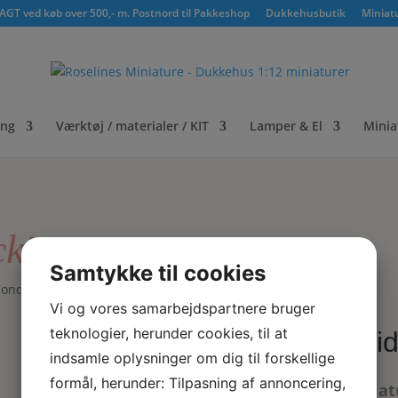
GT ved køb over 500,- m. Postnord til Pakkeshop
Dukkehusbutik
Miniat
ing
Værktøj / materialer / KIT
Lamper & El
Minia
cking
Samtykke til cookies
bonde bodystocking
Vi og vores samarbejdspartnere bruger
teknologier, herunder cookies, til at
Hvid
indsamle oplysninger om dig til forskellige
formål, herunder: Tilpasning af annoncering,
Miniat