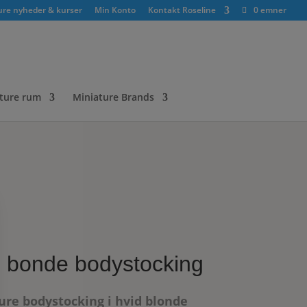
ure nyheder & kurser
Min Konto
Kontakt Roseline
0 emner
ture rum
Miniature Brands
 bonde bodystocking
ure bodystocking i hvid blonde