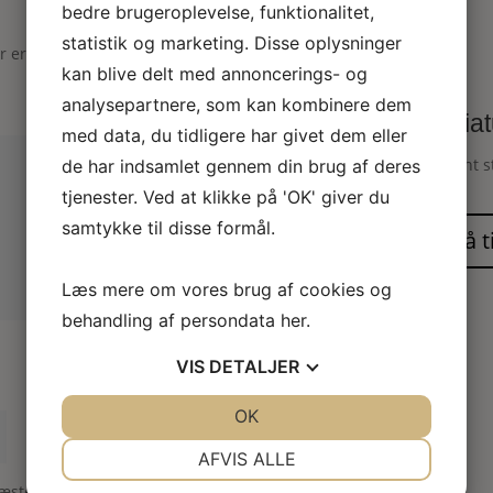
bedre brugeroplevelse, funktionalitet,
statistik og marketing. Disse oplysninger
er er markeret med
*
kan blive delt med annoncerings- og
analysepartnere, som kan kombinere dem
Miniat
med data, du tidligere har givet dem eller
Elegant s
de har indsamlet gennem din brug af deres
tjenester. Ved at klikke på 'OK' giver du
samtykke til disse formål.
Læs mere om vores brug af cookies og
behandling af persondata
her
.
VIS
DETALJER
JA
NEJ
OK
JA
NEJ
NØDVENDIGE
PRÆFERENCER
AFVIS ALLE
næste gang jeg kommenterer.