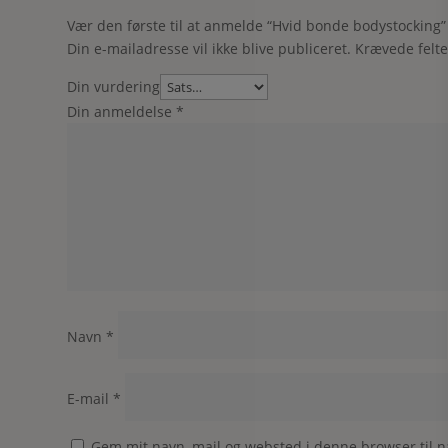
Vær den første til at anmelde “Hvid bonde bodystocking”
Din e-mailadresse vil ikke blive publiceret.
Krævede felt
Din vurdering
Din anmeldelse
*
Navn
*
E-mail
*
Gem mit navn, mail og websted i denne browser til 