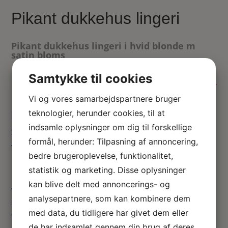
Pikant dukkehus lingeri
Pikant dukkehus lingeri i hvid blonde m
satin bloms
85.00
kr.
Samtykke til cookies
Ikke på lager
Vi og vores samarbejdspartnere bruger
teknologier, herunder cookies, til at
Pikant miniature lingeri – hvidt blonde
indsamle oplysninger om dig til forskellige
sæt bestående af hofteholder, BH og
formål, herunder: Tilpasning af annoncering,
trusser
bedre brugeroplevelse, funktionalitet,
statistik og marketing. Disse oplysninger
kan blive delt med annoncerings- og
Vær den første til at anmelde “Pikant dukkehus lingeri”
analysepartnere, som kan kombinere dem
Din e-mailadresse vil ikke blive publiceret.
Krævede felter
med data, du tidligere har givet dem eller
er markeret med
*
de har indsamlet gennem din brug af deres