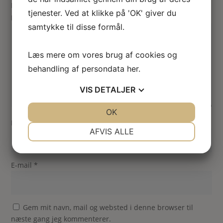
Din vurdering
tjenester. Ved at klikke på 'OK' giver du
Din anmeldelse
*
samtykke til disse formål.
Læs mere om vores brug af cookies og
behandling af persondata
her
.
VIS
DETALJER
JA
NEJ
OK
JA
NEJ
Navn
*
NØDVENDIGE
PRÆFERENCER
AFVIS ALLE
JA
NEJ
JA
NEJ
MARKETING
STATISTIK
E-mail
*
Gem mit navn, mail og websted i denne browser til
næste gang jeg kommenterer.