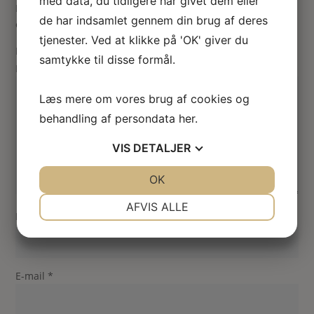
med data, du tidligere har givet dem eller
Din e-mailadresse vil ikke blive publiceret.
Krævede felter
de har indsamlet gennem din brug af deres
er markeret med
*
tjenester. Ved at klikke på 'OK' giver du
Din vurdering
samtykke til disse formål.
Din anmeldelse
*
Læs mere om vores brug af cookies og
behandling af persondata
her
.
VIS
DETALJER
JA
NEJ
OK
JA
NEJ
NØDVENDIGE
PRÆFERENCER
AFVIS ALLE
Navn
*
JA
NEJ
JA
NEJ
MARKETING
STATISTIK
E-mail
*