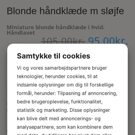
Blonde håndklæde m sløjfe
Miniature blonde håndklæde i hvid.
Håndlavet
95.00
kr.
Den
D
105.00
kr.
oprindeli
a
pris
På lager
p
Samtykke til cookies
var:
e
105.00kr..
9
Vi og vores samarbejdspartnere bruger
Tilføj til kurv
teknologier, herunder cookies, til at
indsamle oplysninger om dig til forskellige
Hvidt miniature håndklæde med blonde
formål, herunder: Tilpasning af annoncering,
bedre brugeroplevelse, funktionalitet,
Hvidt håndkælde. Foldet så det enten kan hænges op eller
statistik og marketing. Disse oplysninger
ligges på plads i skabet. 43 mm højt og 35 mm bredt
kan blive delt med annoncerings- og
analysepartnere, som kan kombinere dem
Vær den første til at anmelde “Blonde håndklæde m sløjfe”