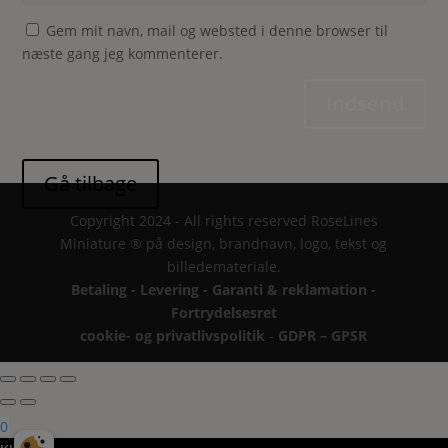
Gem mit navn, mail og websted i denne browser til
næste gang jeg kommenterer.
Indsend
Copyright 2024 - All rights reserved RoseLines
Miniature ® på design, brandnavn, logo, tekst og
billedemateriale.
Betaling - Levering - Garanti & reklamation -
Fortrydelsesret
cookie- og privatlivspolitik
-
GDPR – GPSR
0