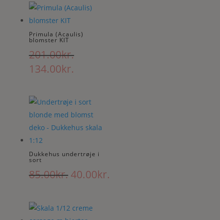
var:
er:
180.00kr..
120.00kr..
Primula (Acaulis)
blomster KIT
201.00
kr.
Den
Den
134.00
kr.
oprindelige
aktuelle
pris
pris
var:
er:
201.00kr..
134.00kr..
Dukkehus undertrøje i
sort
Den
Den
85.00
kr.
40.00
kr.
oprindelige
aktuelle
pris
pris
var:
er: