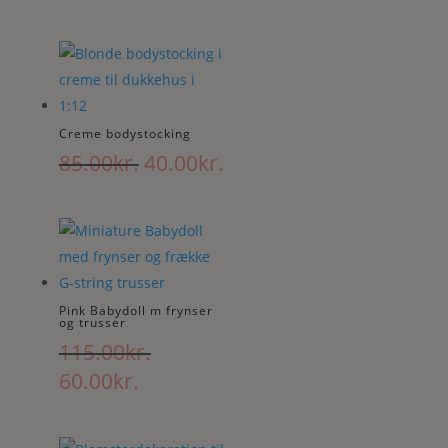
oprindelige
aktuelle
pris
pris
var:
er:
85.00kr..
40.00kr..
Creme bodystocking
Den
Den
85.00
kr.
40.00
kr.
oprindelige
aktuelle
pris
pris
var:
er:
85.00kr..
40.00kr..
Pink Babydoll m frynser
og trusser
115.00
kr.
Den
Den
60.00
kr.
oprindelige
aktuelle
pris
pris