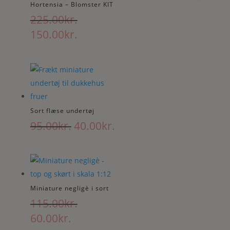
Hortensia – Blomster KIT
225.00
kr.
Den
Den
150.00
kr.
oprindelige
aktuelle
pris
pris
var:
er:
225.00kr..
150.00kr..
Sort flæse undertøj
Den
Den
95.00
kr.
40.00
kr.
oprindelige
aktuelle
pris
pris
var:
er:
95.00kr..
40.00kr..
Miniature negligè i sort
115.00
kr.
Den
Den
60.00
kr.