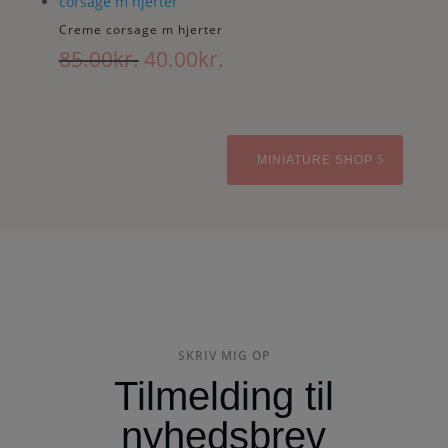
85.00kr..
40.00kr..
Creme corsage m hjerter
Den
Den
85.00
kr.
40.00
kr.
oprindelige
aktuelle
pris
pris
var:
er:
85.00kr..
40.00kr..
MINIATURE SHOP
SKRIV MIG OP
Tilmelding til
nyhedsbrev