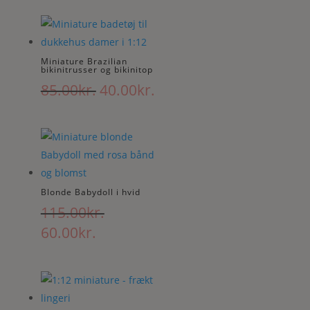
pris
pris
var:
er:
115.00kr..
60.00kr..
Miniature Brazilian
bikinitrusser og bikinitop
Den
Den
85.00
kr.
40.00
kr.
oprindelige
aktuelle
pris
pris
var:
er:
85.00kr..
40.00kr..
Blonde Babydoll i hvid
115.00
kr.
Den
Den
60.00
kr.
oprindelige
aktuelle
pris
pris
var:
er:
115.00kr..
60.00kr..