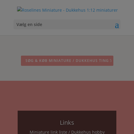
Vælg en side
SØG & KØB MINIATURE / DUKKEHUS TING
Links
Miniature link liste / Dukkehus hobby