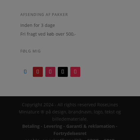
AFSENDING AF PAKKER
Inden for 3 dage
Fri fragt ved køb over 500,-
FØLG MIG
Copyright 2024 - All rights reserved RoseLines
Miniature ® på design, brandnavn, logo, tekst og
billedemateriale.
Betaling - Levering - Garanti & reklamation -
Fortrydelsesret