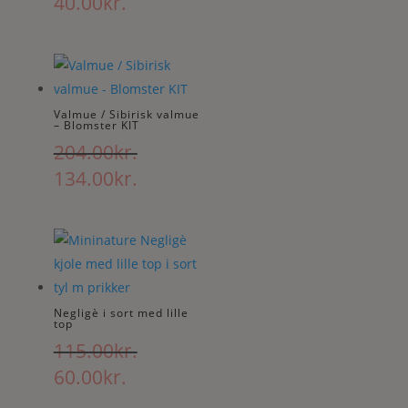
Den
Den
40.00
kr.
oprindelige
aktuelle
pris
pris
var:
er:
115.00kr..
40.00kr..
Valmue / Sibirisk valmue
– Blomster KIT
204.00
kr.
Den
Den
134.00
kr.
oprindelige
aktuelle
pris
pris
var:
er:
204.00kr..
134.00kr..
Negligè i sort med lille
top
115.00
kr.
Den
Den
60.00
kr.
oprindelige
aktuelle