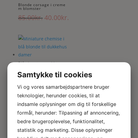
Blonde corsage i creme
m blomster
Den
Den
85.00
kr.
40.00
kr.
oprindelige
aktuelle
pris
pris
var:
er:
85.00kr..
40.00kr..
Blå chemise med hjerter
Den
Den
85.00
kr.
40.00
kr.
Samtykke til cookies
oprindelige
aktuelle
pris
pris
Vi og vores samarbejdspartnere bruger
var:
er:
teknologier, herunder cookies, til at
85.00kr..
40.00kr..
indsamle oplysninger om dig til forskellige
formål, herunder: Tilpasning af annoncering,
Blonde undertøj i hvidt
bedre brugeroplevelse, funktionalitet,
Den
Den
95.00
kr.
40.00
kr.
statistik og marketing. Disse oplysninger
oprindelige
aktuelle