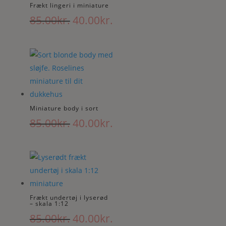
Frækt lingeri i miniature
Den
Den
85.00
kr.
40.00
kr.
oprindelige
aktuelle
pris
pris
var:
er:
85.00kr..
40.00kr..
Miniature body i sort
Den
Den
85.00
kr.
40.00
kr.
oprindelige
aktuelle
pris
pris
var:
er:
85.00kr..
40.00kr..
Frækt undertøj i lyserød
– skala 1:12
Den
Den
85.00
kr.
40.00
kr.