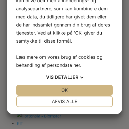
kan blive delt med annoncerings- og
pris
pris
analysepartnere, som kan kombinere dem
var:
er:
med data, du tidligere har givet dem eller
95.00kr..
40.00kr..
de har indsamlet gennem din brug af deres
Hvidt undertøj
tjenester. Ved at klikke på 'OK' giver du
Den
Den
80.00
kr.
40.00
kr.
samtykke til disse formål.
oprindelige
aktuelle
pris
pris
Læs mere om vores brug af cookies og
var:
er:
behandling af persondata
her
.
80.00kr..
40.00kr..
Julestjerne – Blomster
VIS
DETALJER
KIT
204.00
kr.
JA
NEJ
OK
JA
NEJ
Den
Den
134.00
kr.
NØDVENDIGE
PRÆFERENCER
AFVIS ALLE
oprindelige
aktuelle
pris
pris
JA
NEJ
JA
NEJ
var:
er:
MARKETING
STATISTIK
204.00kr..
134.00kr..