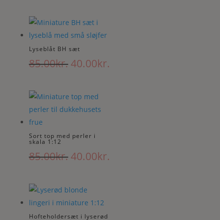
oprindelige
aktuelle
pris
pris
var:
er:
115.00kr..
60.00kr..
Lyseblåt BH sæt
Den
Den
85.00
kr.
40.00
kr.
oprindelige
aktuelle
pris
pris
var:
er:
85.00kr..
40.00kr..
Sort top med perler i
skala 1:12
Den
Den
85.00
kr.
40.00
kr.
oprindelige
aktuelle
pris
pris
var:
er:
85.00kr..
40.00kr..
Hofteholdersæt i lyserød