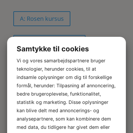
A: Rosen kursus
B: Rosenblade kursus
Samtykke til cookies
Vi og vores samarbejdspartnere bruger
teknologier, herunder cookies, til at
C: Er du i tvivl om hvordan du
indsamle oplysninger om dig til forskellige
laver Klematis?
formål, herunder: Tilpasning af annoncering,
Sabina hjælper dig på vej med et dansk online
bedre brugeroplevelse, funktionalitet,
kursus, her viser hun hvordan du laver Klematis med
statistik og marketing. Disse oplysninger
den variation i blade og blomster som der skal til for
kan blive delt med annoncerings- og
at den bliver så realistisk som muligt.
analysepartnere, som kan kombinere dem
med data, du tidligere har givet dem eller