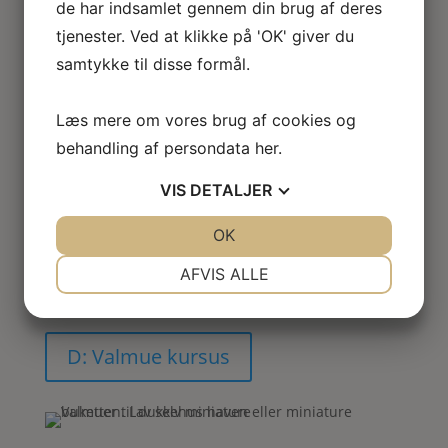
de har indsamlet gennem din brug af deres
C: Klematis kursus
tjenester. Ved at klikke på 'OK' giver du
samtykke til disse formål.
Læs mere om vores brug af cookies og
Miniature Valmue blomster til
behandling af persondata
her
.
dukkehus haven
D: Elsker du også bare de florlette
VIS
DETALJER
Valmuer?
I dette kursus fortæller Sabina dig hvordan du får
JA
NEJ
OK
JA
NEJ
dem fine og realistiske med de helt rigtige Valmue
NØDVENDIGE
PRÆFERENCER
AFVIS ALLE
frøkapsler.
JA
NEJ
JA
NEJ
MARKETING
STATISTIK
D: Valmue kursus