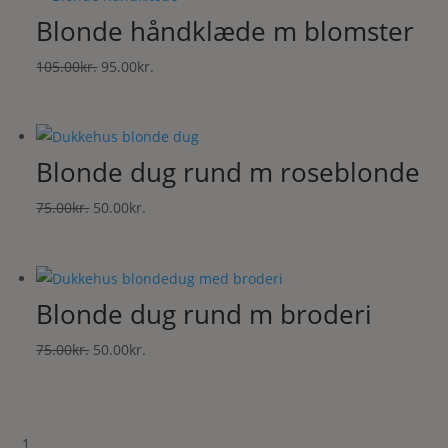
var:
er:
Blonde håndklæde m blomster
105.00kr..
95.00kr..
Den
Den
105.00
kr.
95.00
kr.
oprindelige
aktuelle
pris
pris
var:
er:
Blonde dug rund m roseblonde
105.00kr..
95.00kr..
Den
Den
75.00
kr.
50.00
kr.
oprindelige
aktuelle
pris
pris
var:
er:
Blonde dug rund m broderi
75.00kr..
50.00kr..
Den
Den
75.00
kr.
50.00
kr.
oprindelige
aktuelle
pris
pris
var:
er:
1