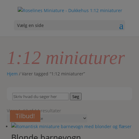
Vælg en side
1:12 miniaturer
Hjem
/ Varer tagged “1:12 miniaturer”
Skriv
Søg
hvad
du
Sorteret
Viser 1–12 af 14 resultater
Tilbud!
Tilbud!
Tilbud!
Tilbud!
Tilbud!
Tilbud!
Tilbud!
Tilbud!
Tilbud!
Tilbud!
Tilbud!
Tilbud!
søger
efter
her
seneste
Blonde barnevogn