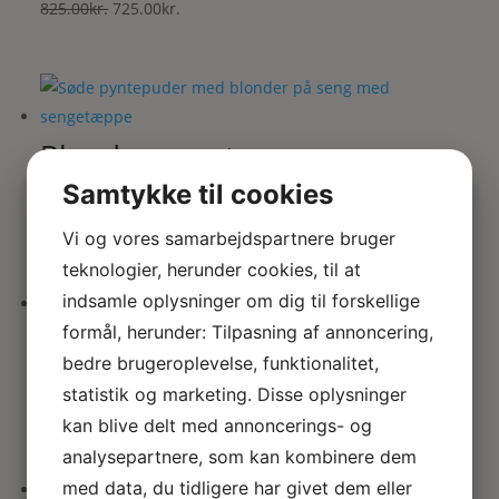
Den
Den
825.00
kr.
725.00
kr.
oprindelige
aktuelle
pris
pris
var:
er:
825.00kr..
725.00kr..
Blonde sengetæppe m
pyntepuder
Samtykke til cookies
Den
Den
825.00
kr.
725.00
kr.
Vi og vores samarbejdspartnere bruger
oprindelige
aktuelle
teknologier, herunder cookies, til at
pris
pris
indsamle oplysninger om dig til forskellige
var:
er:
formål, herunder: Tilpasning af annoncering,
Blonde gardin eller børne
825.00kr..
725.00kr..
sengetæppe
bedre brugeroplevelse, funktionalitet,
statistik og marketing. Disse oplysninger
Den
Den
275.00
kr.
250.00
kr.
kan blive delt med annoncerings- og
oprindelige
aktuelle
analysepartnere, som kan kombinere dem
pris
pris
med data, du tidligere har givet dem eller
var:
er: