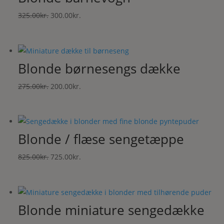
Den
Den
325.00
kr.
300.00
kr.
oprindelige
aktuelle
pris
pris
var:
er:
Blonde børnesengs dække
325.00kr..
300.00kr..
Den
Den
275.00
kr.
200.00
kr.
oprindelige
aktuelle
pris
pris
var:
er:
Blonde / flæse sengetæppe
275.00kr..
200.00kr..
Den
Den
825.00
kr.
725.00
kr.
oprindelige
aktuelle
pris
pris
var:
er:
Blonde miniature sengedække
825.00kr..
725.00kr..