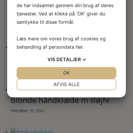
de har indsamlet gennem din brug af deres
Blonde dug firkantet m
275.00kr..
250.00kr..
hulmønster
tjenester. Ved at klikke på 'OK' giver du
samtykke til disse formål.
Den
Den
275.00
kr.
250.00
kr.
oprindelige
aktuelle
Læs mere om vores brug af cookies og
pris
pris
behandling af persondata
her
.
var:
er:
Blonde dåbskjole i antik hvid
275.00kr..
250.00kr..
VIS
DETALJER
Den
Den
475.00
kr.
400.00
kr.
JA
NEJ
OK
JA
NEJ
oprindelige
aktuelle
NØDVENDIGE
PRÆFERENCER
pris
pris
AFVIS ALLE
var:
er:
JA
NEJ
JA
NEJ
Blonde håndklæde m sløjfe
475.00kr..
400.00kr..
MARKETING
STATISTIK
Den
Den
105.00
kr.
95.00
kr.
oprindelige
aktuelle
pris
pris