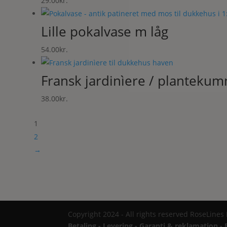
29.00
kr.
Lille pokalvase m låg
54.00
kr.
Fransk jardinìere / planteku
38.00
kr.
1
2
→
Copyright 2024 - All rights reserved RoseLines
Betaling - Levering - Garanti & reklamation - 