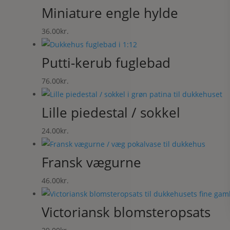
Miniature engle hylde
36.00
kr.
Putti-kerub fuglebad
76.00
kr.
Lille piedestal / sokkel
24.00
kr.
Fransk vægurne
46.00
kr.
Victoriansk blomsteropsats