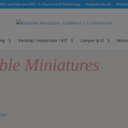
GT ved køb over 500,- m. Postnord til Pakkeshop
Dukkehusbutik
Miniat
ing
Værktøj / materialer / KIT
Lamper & El
Minia
ble Miniatures