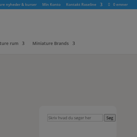
ure nyheder & kurser
Min Konto
Kontakt Roseline
0 emner
ture rum
Miniature Brands
Skriv
Søg
hvad
du