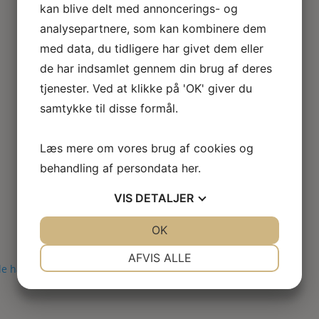
kan blive delt med annoncerings- og
analysepartnere, som kan kombinere dem
med data, du tidligere har givet dem eller
de har indsamlet gennem din brug af deres
tjenester. Ved at klikke på 'OK' giver du
samtykke til disse formål.
Læs mere om vores brug af cookies og
behandling af persondata
her
.
VIS
DETALJER
JA
NEJ
OK
JA
NEJ
NØDVENDIGE
PRÆFERENCER
AFVIS ALLE
JA
NEJ
JA
NEJ
MARKETING
STATISTIK