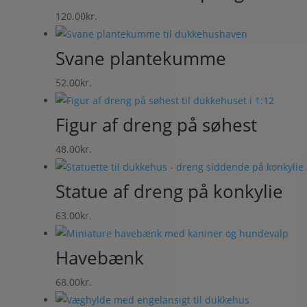
120.00
kr.
Svane plantekumme
52.00
kr.
Figur af dreng på søhest
48.00
kr.
Statue af dreng på konkylie
63.00
kr.
Havebænk
68.00
kr.