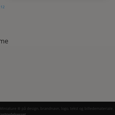
mme
 Miniature ® på design, brandnavn, logo, tekst og billedemateriale.
Fortrydelsesret