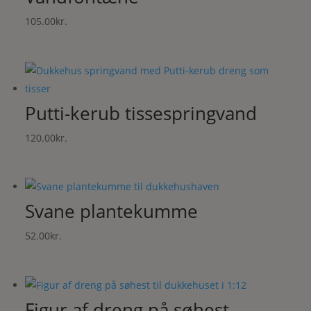
105.00
kr.
Putti-kerub tissespringvand
120.00
kr.
Svane plantekumme
52.00
kr.
Figur af dreng på søhest