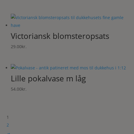
Victoriansk blomsteropsats
29.00
kr.
Lille pokalvase m låg
54.00
kr.
1
2
→