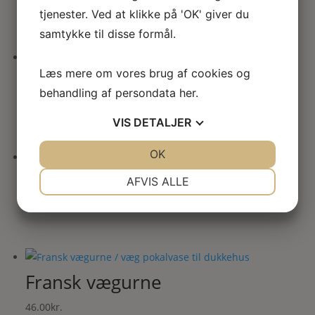
36.00
kr.
tjenester. Ved at klikke på 'OK' giver du
samtykke til disse formål.
Læs mere om vores brug af cookies og
Putti-kerub fuglebad
behandling af persondata
her
.
76.00
kr.
VIS
DETALJER
JA
NEJ
OK
JA
NEJ
NØDVENDIGE
PRÆFERENCER
Lille piedestal / sokkel
AFVIS ALLE
JA
NEJ
JA
NEJ
24.00
kr.
MARKETING
STATISTIK
Fransk vægurne
46.00
kr.