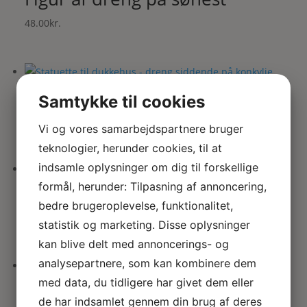
48.00
kr.
Statue af dreng på konkylie
Samtykke til cookies
63.00
kr.
Vi og vores samarbejdspartnere bruger
teknologier, herunder cookies, til at
indsamle oplysninger om dig til forskellige
formål, herunder: Tilpasning af annoncering,
Havebænk
bedre brugeroplevelse, funktionalitet,
68.00
kr.
statistik og marketing. Disse oplysninger
kan blive delt med annoncerings- og
analysepartnere, som kan kombinere dem
med data, du tidligere har givet dem eller
Miniature engle hylde
de har indsamlet gennem din brug af deres