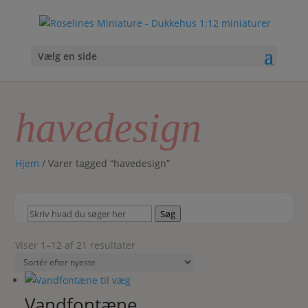
Vælg en side
havedesign
Hjem
/ Varer tagged “havedesign”
Skriv
Søg
hvad
du
Sorteret
Viser 1–12 af 21 resultater
søger
efter
her
seneste
Vandfontæne