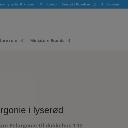
ure nyheder & kurser
Min Konto
Kontakt Roseline
0 emner
ture rum
Miniature Brands
rgonie i lyserød
ure Pelargonie til dukkehus 1:12