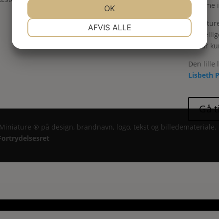
hjemme i 
JA
NEJ
OK
JA
NEJ
Indsend
NØDVENDIGE
PRÆFERENCER
Miniature
AFVIS ALLE
forskelli
JA
NEJ
JA
NEJ
du får ku
MARKETING
STATISTIK
Den lille
Lisbeth 
 Miniature ® på design, brandnavn, logo, tekst og billedemateriale.
Fortrydelsesret