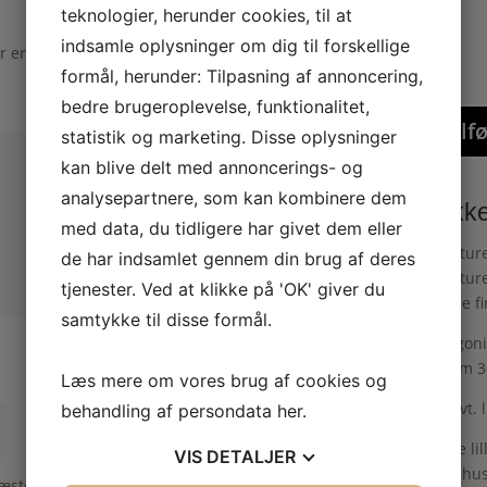
teknologier, herunder cookies, til at
indsamle oplysninger om dig til forskellige
er er markeret med
*
formål, herunder: Tilpasning af annoncering,
bedre brugeroplevelse, funktionalitet,
Tilfø
statistik og marketing. Disse oplysninger
kan blive delt med annoncerings- og
analysepartnere, som kan kombinere dem
Dukke
med data, du tidligere har givet dem eller
Miniature
de har indsamlet gennem din brug af deres
miniatur
tjenester. Ved at klikke på 'OK' giver du
lave de f
samtykke til disse formål.
Pelargoni
mellem 3
Læs mere om vores brug af cookies og
Læs evt. 
behandling af persondata
her
.
Denne lil
VIS
DETALJER
dukkehuse
næste gang jeg kommenterer.