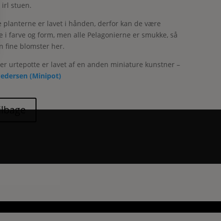
irl stuen.
 planterne er lavet i hånden, derfor kan de være
ge i farve og form, men alle Pelagonierne er smukke, så
n fine blomster her.
 ler urtepotte er lavet af en anden miniature kunstner –
Pedersen (Minipot)