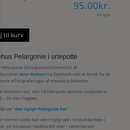
95.00
kr.
På lager
j til kurv
hus Pelargonie i urtepotte
 Pelargonie (Pelargonium) fremstillet af
ekunstner
Arne Madsen
fra Danmark som er kendt for at
ineste affotograferinger af miniature blomster.
e blomsten incl. den hånddrejede keramik urtepotte er
0 – 35 mm i højden.
lidt om
“den rigtige Pelargonie her”
le blomst i potte kan være rigtig sød i vindueskarmen i
t, på miniature havebordet eller i sætterkassen