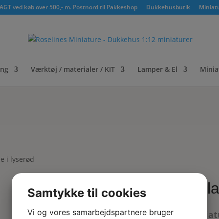
GT ved køb over 500,- m. Postnord til Pakkeshop
Dukkehusbutik
Miniat
ing
Værktøj / materialer / KIT
Lamper & El
Minia
e i lyserød
Pela
Samtykke til cookies
Vi og vores samarbejdspartnere bruger
Miniat