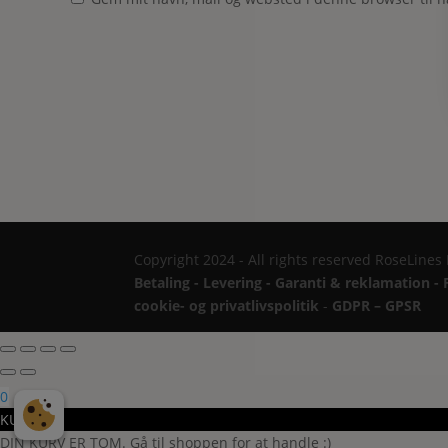
Copyright 2024 - All rights reserved RoseLines
Betaling - Levering - Garanti & reklamation - 
cookie- og privatlivspolitik
-
GDPR – GPSR
0
KURV
DIN KURV ER TOM. Gå til shoppen for at handle :)