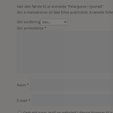
Vær den første til at anmelde “Pelargonie i lyserød”
Din e-mailadresse vil ikke blive publiceret.
Krævede felt
Din vurdering
Din anmeldelse
*
Navn
*
E-mail
*
Gem mit navn, mail og websted i denne browser til 