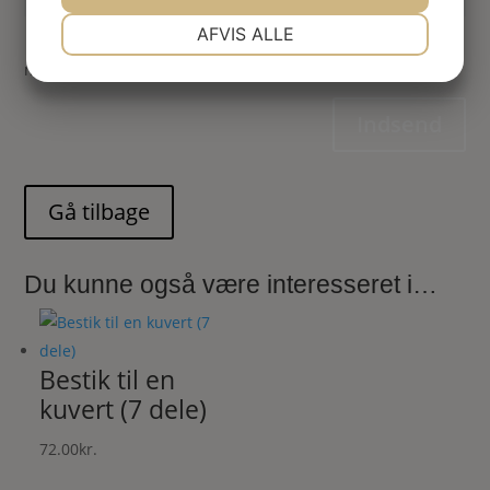
NØDVENDIGE
PRÆFERENCER
AFVIS ALLE
Gem mit navn, mail og websted i denne browser til
næste gang jeg kommenterer.
JA
NEJ
JA
NEJ
MARKETING
STATISTIK
Indsend
Du kunne også være interesseret i…
Bestik til en
kuvert (7 dele)
72.00
kr.