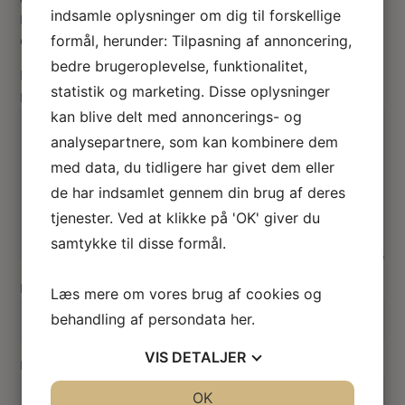
indsamle oplysninger om dig til forskellige
Din e-mailadresse vil ikke blive publiceret.
Krævede felter
er markeret med
formål, herunder: Tilpasning af annoncering,
*
bedre brugeroplevelse, funktionalitet,
Din vurdering
statistik og marketing. Disse oplysninger
Din anmeldelse
*
kan blive delt med annoncerings- og
analysepartnere, som kan kombinere dem
med data, du tidligere har givet dem eller
de har indsamlet gennem din brug af deres
tjenester. Ved at klikke på 'OK' giver du
samtykke til disse formål.
Navn
*
Læs mere om vores brug af cookies og
behandling af persondata
her
.
VIS
DETALJER
E-mail
*
JA
NEJ
OK
JA
NEJ