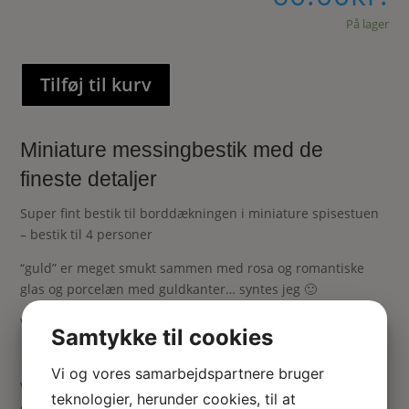
På lager
Tilføj til kurv
Miniature messingbestik med de
fineste detaljer
Super fint bestik til borddækningen i miniature spisestuen
– bestik til 4 personer
“guld” er meget smukt sammen med rosa og romantiske
glas og porcelæn med guldkanter… syntes jeg 🙂
Vælg også mellem “sølv” eller kobber
Samtykke til cookies
Vi og vores samarbejdspartnere bruger
Vær den første til at anmelde “Bestik i “guld” med
teknologier, herunder cookies, til at
ornamenter (4 kuverter – 12 dele)”