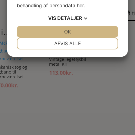
behandling af persondata
her
.
Indsend
VIS
DETALJER
 i…
JA
NEJ
OK
JA
NEJ
NØDVENDIGE
PRÆFERENCER
AFVIS ALLE
JA
NEJ
JA
NEJ
Vintage legetøjsbil –
MARKETING
STATISTIK
metal KIT
kanisk tog og
gbane til
113.00
kr.
rneværelset
70.00
kr.