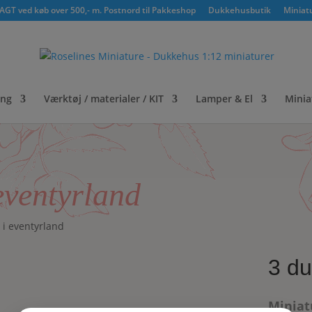
GT ved køb over 500,- m. Postnord til Pakkeshop
Dukkehusbutik
Miniat
ing
Værktøj / materialer / KIT
Lamper & El
Minia
 eventyrland
e i eventyrland
3 du
Miniatu