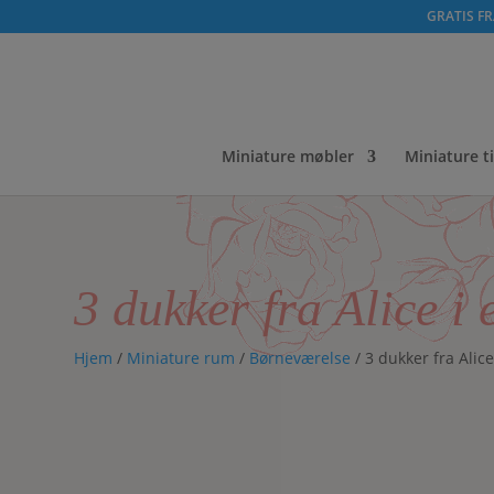
GRATIS FRA
Miniature møbler
Miniature t
3 dukker fra Alice i
Hjem
/
Miniature rum
/
Børneværelse
/ 3 dukker fra Alic