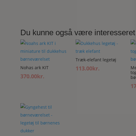
Du kunne også være interesseret
Træk-elefant legetøj
Nohas ark KIT
113.00
kr.
Me
to
370.00
kr.
bø
1