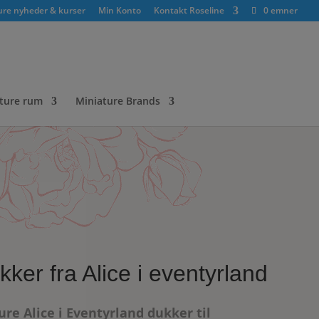
ure nyheder & kurser
Min Konto
Kontakt Roseline
0 emner
ture rum
Miniature Brands
kker fra Alice i eventyrland
re Alice i Eventyrland dukker til