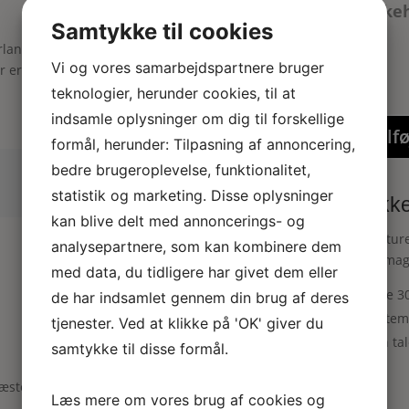
dukkeh
Samtykke til cookies
rland”
Vi og vores samarbejdspartnere bruger
er er markeret med
*
teknologier, herunder cookies, til at
indsamle oplysninger om dig til forskellige
Tilfø
formål, herunder: Tilpasning af annoncering,
bedre brugeroplevelse, funktionalitet,
statistik og marketing. Disse oplysninger
Dukkeh
kan blive delt med annoncerings- og
Miniature
analysepartnere, som kan kombinere dem
hattemage
med data, du tidligere har givet dem eller
Alice 
de har indsamlet gennem din brug af deres
Hattem
tjenester. Ved at klikke på 'OK' giver du
Den ta
samtykke til disse formål.
næste gang jeg kommenterer.
Læs mere om vores brug af cookies og