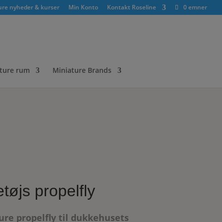
ure nyheder & kurser
Min Konto
Kontakt Roseline
0 emner
ture rum
Miniature Brands
tøjs propelfly
ure propelfly til dukkehusets