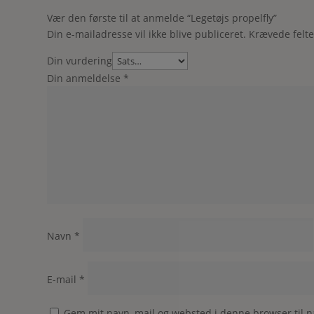
Vær den første til at anmelde “Legetøjs propelfly”
Din e-mailadresse vil ikke blive publiceret.
Krævede felt
Din vurdering
Din anmeldelse
*
Navn
*
E-mail
*
Gem mit navn, mail og websted i denne browser til 