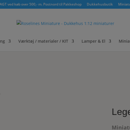
GT ved køb over 500,- m. Postnord til Pakkeshop
Dukkehusbutik
Miniat
ing
Værktøj / materialer / KIT
Lamper & El
Minia
y
Lege
Miniat