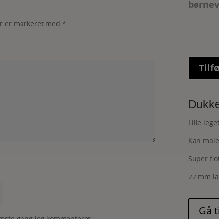
børnev
er er markeret med
*
Tilfø
Dukkeh
Lille leg
Kan male
Super flot
22 mm la
næste gang jeg kommenterer.