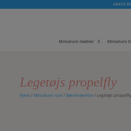
GRATIS FRA
Miniature møbler
Miniature t
Legetøjs propelfly
Hjem
/
Miniature rum
/
Børneværelse
/ Legetøjs propelfl