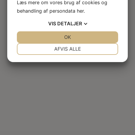
Læs mere om vores brug af cookies og
behandling af persondata
her
.
VIS
DETALJER
JA
NEJ
OK
JA
NEJ
NØDVENDIGE
PRÆFERENCER
AFVIS ALLE
JA
NEJ
JA
NEJ
MARKETING
STATISTIK