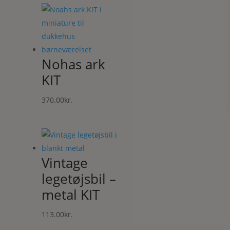
Nohas ark
KIT
370.00
kr.
Vintage
legetøjsbil –
metal KIT
113.00
kr.