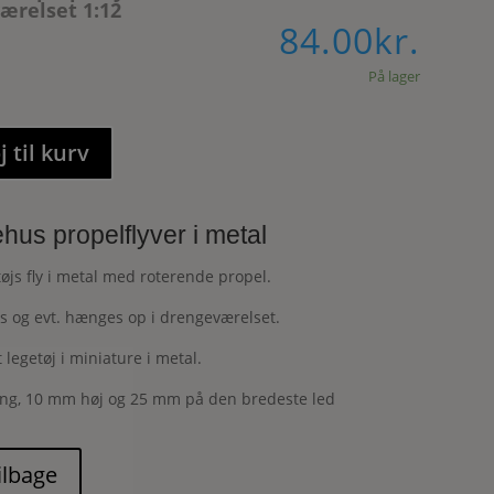
ærelset 1:12
84.00
kr.
På lager
j til kurv
us propelflyver i metal
etøjs fly i metal med roterende propel.
s og evt. hænges op i drengeværelset.
 legetøj i miniature i metal.
ng, 10 mm høj og 25 mm på den bredeste led