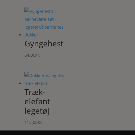
Gyngehest
64.00
kr.
Træk-
elefant
legetøj
113.00
kr.