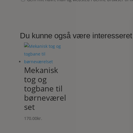
Du kunne også være interesseret
Mekanisk
tog og
togbane til
børneværel
set
170.00
kr.