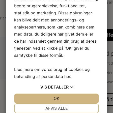
dukkeh
bedre brugeroplevelse, funktionalitet,
statistik og marketing. Disse oplysninger
er er markeret med
*
kan blive delt med annoncerings- og
analysepartnere, som kan kombinere dem
med data, du tidligere har givet dem eller
Tilfø
de har indsamlet gennem din brug af deres
tjenester. Ved at klikke på 'OK' giver du
Hvid p
samtykke til disse formål.
Elegant d
Læs mere om vores brug af cookies og
Suppeterri
behandling af persondata
her
.
Håndlave
VIS
DETALJER
JA
NEJ
OK
JA
NEJ
NØDVENDIGE
PRÆFERENCER
AFVIS ALLE