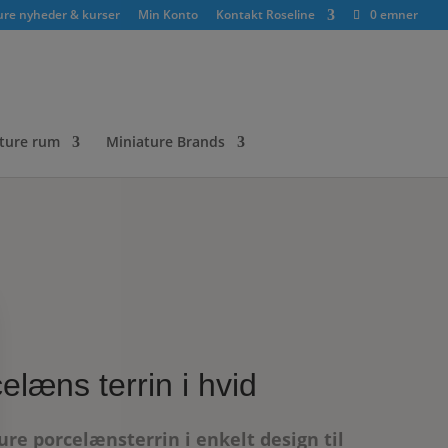
ure nyheder & kurser
Min Konto
Kontakt Roseline
0 emner
ture rum
Miniature Brands
elæns terrin i hvid
ure porcelænsterrin i enkelt design til