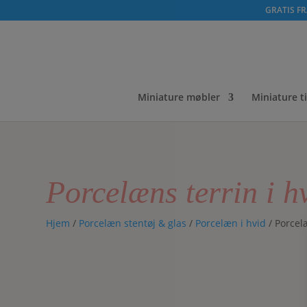
GRATIS FRA
Miniature møbler
Miniature t
Porcelæns terrin i h
Hjem
/
Porcelæn stentøj & glas
/
Porcelæn i hvid
/ Porcelæ