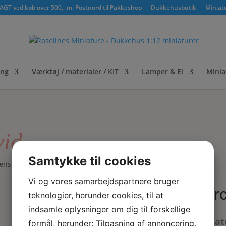
GT ved køb over 500,- m. Postnord til Pakkeshop
Dukkehusbutik
Miniat
ing
Værktøj / materialer / KIT
Lamper & El
Minia
vid
Samtykke til cookies
ns terrin i hvid
Vi og vores samarbejdspartnere bruger
Porc
teknologier, herunder cookies, til at
indsamle oplysninger om dig til forskellige
Miniat
formål, herunder: Tilpasning af annoncering,