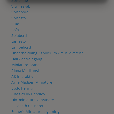
Spisestue
MARKETING
STATISTIK
Vitrineskab
Spisebord
Spisestol
Stue
Sofa
Sofabord
Lænestol
Lampebord
Underholdning / spillerum / musikværelse
Hall / entré / gang
Miniature Brands
Alona Minikunst
AK Interaktiv
Arne Madsen Miniature
Bodo Hennig
Classics by Handley
Div. miniature kunstnere
Elisabeth Causeret
Esther’s Miniature Lightning