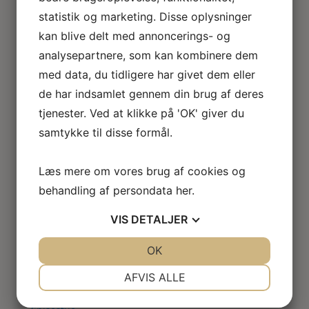
Loftlamper
statistik og marketing. Disse oplysninger
Lysekroner
kan blive delt med annoncerings- og
Gulvlamper
analysepartnere, som kan kombinere dem
Udendørslamper
LED lamper
med data, du tidligere har givet dem eller
Roseline miniaturelamper
de har indsamlet gennem din brug af deres
Lampe KIT
tjenester. Ved at klikke på 'OK' giver du
El tilbehør
samtykke til disse formål.
Miniature rum
Café
Badeværelse
Læs mere om vores brug af cookies og
Bibliotek / kontor / arbejdsværelse
behandling af persondata
her
.
Børneværelse
Legetøj
VIS
DETALJER
Køkken
Soveværelse
JA
NEJ
OK
JA
NEJ
Seng
NØDVENDIGE
PRÆFERENCER
AFVIS ALLE
Natbord
Klædeskab
JA
NEJ
JA
NEJ