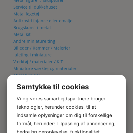
Metal figurer / skulpturer
Service til dukkehuset
Metal legetøj
Antikhvid fajance eller emalje
Brugskunst i metal
Metal kit
Andre miniature ting
Billeder / Rammer / Malerier
Juleting i miniature
Værktøj / materialer / KIT
Miniature værktøj og materialer
Miniature KIT
Blomster KIT
Samtykke til cookies
Fuglebur KIT
Lampe KIT
Vi og vores samarbejdspartnere bruger
Metal kit
teknologier, herunder cookies, til at
Lamper & El
indsamle oplysninger om dig til forskellige
Alle Lamper
Bordlamper
formål, herunder: Tilpasning af annoncering,
Væglamper
bedre brugeroplevelse, funktionalitet,