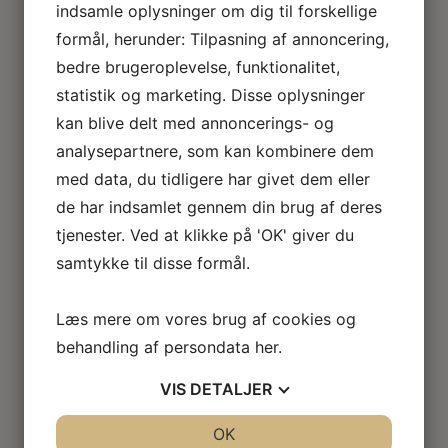
Den
Den
85.00
kr.
40.00
kr.
indsamle oplysninger om dig til forskellige
Den
Den
85.00
kr.
40.00
kr.
oprindelige
aktuelle
formål, herunder: Tilpasning af annoncering,
oprindelige
aktu
pris
pris
bedre brugeroplevelse, funktionalitet,
pris
pris
var:
er:
var:
er:
statistik og marketing. Disse oplysninger
Tilbud!
Tilbud!
85.00kr..
40.00kr..
85.00kr..
40.0
kan blive delt med annoncerings- og
analysepartnere, som kan kombinere dem
Blonde undertøj i hvidt
Hvidt undertøj
med data, du tidligere har givet dem eller
Den
Den
Den
Den
95.00
kr.
40.00
kr.
80.00
kr.
40.00
kr.
de har indsamlet gennem din brug af deres
oprindelige
aktuelle
oprindelige
aktu
tjenester. Ved at klikke på 'OK' giver du
pris
pris
pris
pris
samtykke til disse formål.
var:
er:
var:
er:
Tilbud!
Tilbud!
95.00kr..
40.00kr..
80.00kr..
40.0
Læs mere om vores brug af cookies og
Julestjerne – Blomster KIT
Hortensia – Blomster KIT
behandling af persondata
her
.
Den
Den
204.00
kr.
225.00
kr.
oprindelige
opri
Den
Den
134.00
kr.
150.00
kr.
VIS
DETALJER
pris
pris
aktuelle
aktu
var:
var:
pris
pris
JA
NEJ
OK
JA
NEJ