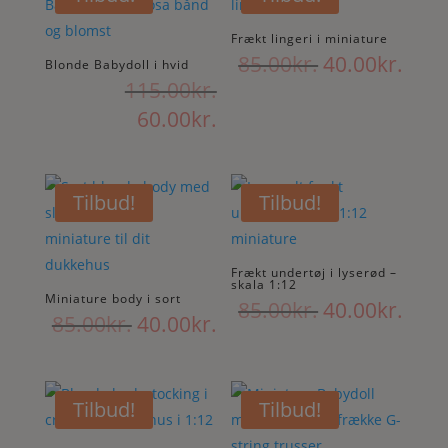
60.00kr..
Frækt lingeri i miniature
Den
Den
85.00
kr.
40.00
kr.
Blonde Babydoll i hvid
Den
oprindelige
aktu
115.00
kr.
oprindelige
pris
pris
Den
60.00
kr.
pris
var:
er:
aktuelle
var:
85.00kr..
40.0
pris
115.00kr..
er:
Tilbud!
Tilbud!
60.00kr..
Frækt undertøj i lyserød –
skala 1:12
Miniature body i sort
Den
Den
85.00
kr.
40.00
kr.
Den
Den
85.00
kr.
40.00
kr.
oprindelige
aktu
oprindelige
aktuelle
pris
pris
pris
pris
var:
er:
var:
er:
Tilbud!
Tilbud!
85.00kr..
40.0
85.00kr..
40.00kr..