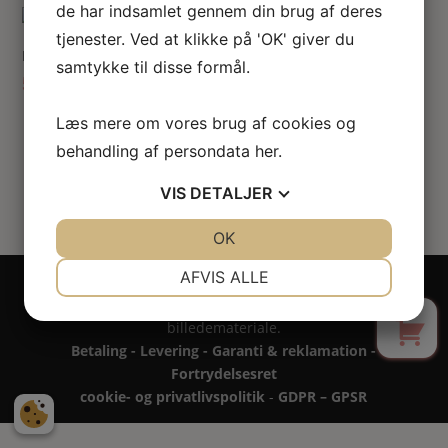
de har indsamlet gennem din brug af deres
tjenester. Ved at klikke på 'OK' giver du
Rundt makeupbord m vippespejl
samtykke til disse formål.
537.00
kr.
Læs mere om vores brug af cookies og
behandling af persondata
her
.
VIS
DETALJER
JA
NEJ
OK
JA
NEJ
NØDVENDIGE
PRÆFERENCER
AFVIS ALLE
Copyright 2024 - All rights reserved RoseLines
0
Miniature ® på design, brandnavn, logo, tekst og
JA
NEJ
JA
NEJ
billedemateriale.
MARKETING
STATISTIK
Betaling - Levering - Garanti & reklamation -
Fortrydelsesret
cookie- og privatlivspolitik
-
GDPR – GPSR