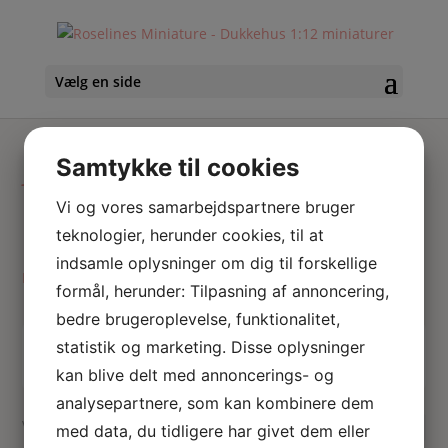
Vælg en side
Dukkehus
Samtykke til cookies
makeupbord
Vi og vores samarbejdspartnere bruger
teknologier, herunder cookies, til at
indsamle oplysninger om dig til forskellige
Hjem
/ Varer tagged “Dukkehus makeupbord”
formål, herunder: Tilpasning af annoncering,
bedre brugeroplevelse, funktionalitet,
statistik og marketing. Disse oplysninger
Skriv
Søg
hvad
kan blive delt med annoncerings- og
du
analysepartnere, som kan kombinere dem
søger
Viser 1 resultat
med data, du tidligere har givet dem eller
her