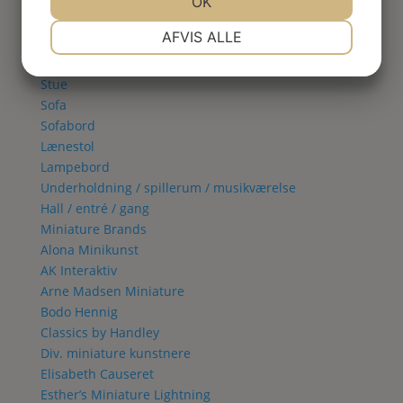
Spisestue
JA
NEJ
OK
JA
NEJ
Vitrineskab
NØDVENDIGE
PRÆFERENCER
AFVIS ALLE
Spisebord
Spisestol
JA
NEJ
JA
NEJ
Stue
MARKETING
STATISTIK
Sofa
Sofabord
Lænestol
Lampebord
Underholdning / spillerum / musikværelse
Hall / entré / gang
Miniature Brands
Alona Minikunst
AK Interaktiv
Arne Madsen Miniature
Bodo Hennig
Classics by Handley
Div. miniature kunstnere
Elisabeth Causeret
Esther’s Miniature Lightning