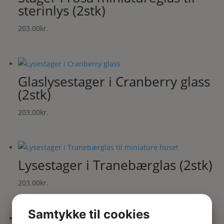
sterinlys (2stk)
203.00
kr.
Glaslysestager i Cranberry glass
(2stk)
203.00
kr.
Lysestager i Tranebærglas (2stk)
203.00
kr.
Samtykke til cookies