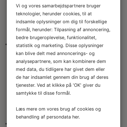
Tranebærglasvase – buttet og
Vi og vores samarbejdspartnere bruger
med bølger
teknologier, herunder cookies, til at
indsamle oplysninger om dig til forskellige
173.00
kr.
formål, herunder: Tilpasning af annoncering,
bedre brugeroplevelse, funktionalitet,
statistik og marketing. Disse oplysninger
Snoet tulipanvase i
kan blive delt med annoncerings- og
tranebærglas
analysepartnere, som kan kombinere dem
med data, du tidligere har givet dem eller
Vurd
de har indsamlet gennem din brug af deres
eret
5.00
tjenester. Ved at klikke på 'OK' giver du
ud af 5
samtykke til disse formål.
173.00
kr.
Læs mere om vores brug af cookies og
behandling af persondata
her
.