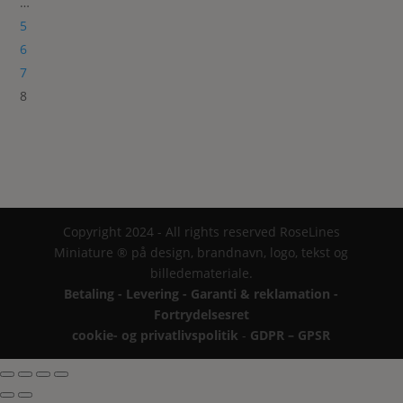
…
5
6
7
8
Copyright 2024 - All rights reserved RoseLines
Miniature ® på design, brandnavn, logo, tekst og
billedemateriale.
Betaling - Levering - Garanti & reklamation -
Fortrydelsesret
cookie- og privatlivspolitik
-
GDPR – GPSR