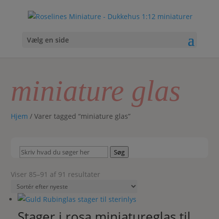
Vælg en side
miniature glas
Hjem
/ Varer tagged “miniature glas”
Skriv
Søg
hvad
du
Sorteret
Viser 85–91 af 91 resultater
søger
efter
her
seneste
Stager i rosa miniatureglas til