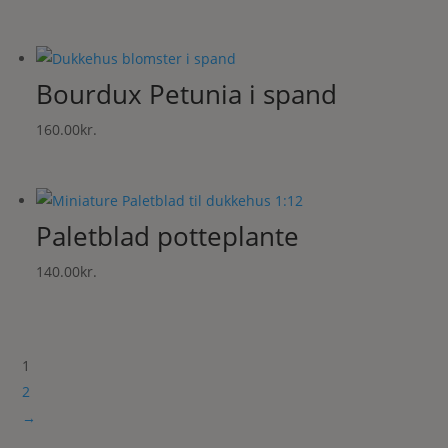
Bourdux Petunia i spand
160.00
kr.
Paletblad potteplante
140.00
kr.
1
2
→