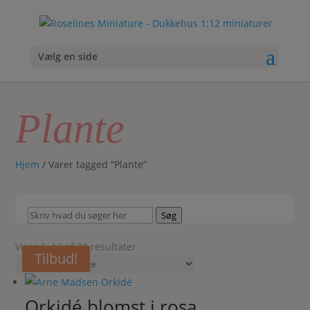
Vælg en side
Plante
Hjem
/ Varer tagged “Plante”
Skriv
Søg
hvad
du
Sorteret
Viser 1–12 af 23 resultater
Tilbud!
Tilbud!
Tilbud!
Tilbud!
søger
efter
her
seneste
Orkidé blomst i rosa