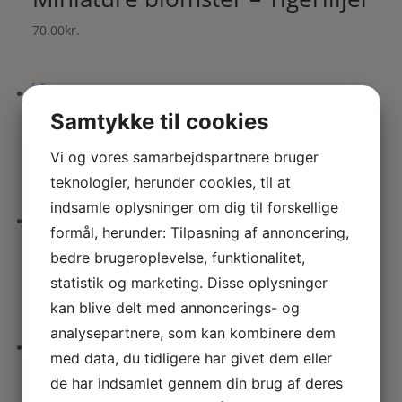
70.00
kr.
Samtykke til cookies
Fransk zink spand / potte
Vi og vores samarbejdspartnere bruger
53.00
kr.
teknologier, herunder cookies, til at
indsamle oplysninger om dig til forskellige
formål, herunder: Tilpasning af annoncering,
Fishbone plante m blomster
bedre brugeroplevelse, funktionalitet,
statistik og marketing. Disse oplysninger
Den
Den
110.00
kr.
80.00
kr.
oprindelige
aktuelle
kan blive delt med annoncerings- og
pris
pris
analysepartnere, som kan kombinere dem
var:
er:
med data, du tidligere har givet dem eller
Fuksia i violet
110.00kr..
80.00kr..
de har indsamlet gennem din brug af deres