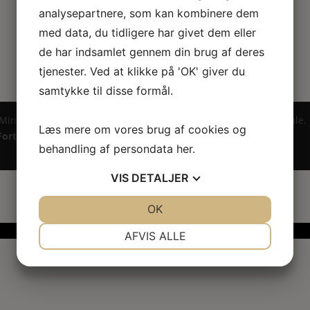
analysepartnere, som kan kombinere dem
med data, du tidligere har givet dem eller
de har indsamlet gennem din brug af deres
tjenester. Ved at klikke på 'OK' giver du
samtykke til disse formål.
 Miniature ® på design, brandnavn, logo, tekst og billedemateriale.
Læs mere om vores brug af cookies og
Fortrydelsesret
behandling af persondata
her
.
VIS
DETALJER
JA
NEJ
OK
JA
NEJ
NØDVENDIGE
PRÆFERENCER
AFVIS ALLE
JA
NEJ
JA
NEJ
MARKETING
STATISTIK