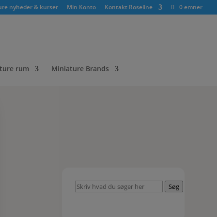
ure nyheder & kurser
Min Konto
Kontakt Roseline
0 emner
ture rum
Miniature Brands
Skriv
Søg
hvad
du