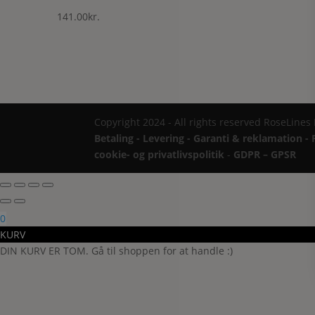
141.00
kr.
Copyright 2024 - All rights reserved RoseLines
Betaling - Levering - Garanti & reklamation - 
cookie- og privatlivspolitik
-
GDPR – GPSR
0
KURV
DIN KURV ER TOM. Gå til shoppen for at handle :)