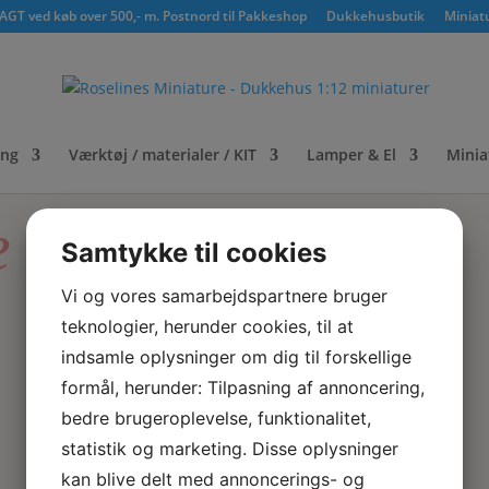
GT ved køb over 500,- m. Postnord til Pakkeshop
Dukkehusbutik
Miniat
ing
Værktøj / materialer / KIT
Lamper & El
Minia
e
Samtykke til cookies
Vi og vores samarbejdspartnere bruger
teknologier, herunder cookies, til at
indsamle oplysninger om dig til forskellige
formål, herunder: Tilpasning af annoncering,
bedre brugeroplevelse, funktionalitet,
statistik og marketing. Disse oplysninger
kan blive delt med annoncerings- og