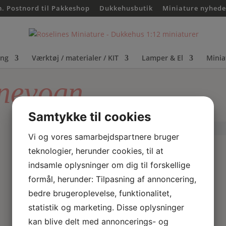
m. Postnord til Pakkeshop
Dukkehusbutik
Miniature nyhede
ing
Værktøj / materialer / KIT
Lamper & El
Minia
rnevogn
Samtykke til cookies
Vi og vores samarbejdspartnere bruger
teknologier, herunder cookies, til at
indsamle oplysninger om dig til forskellige
formål, herunder: Tilpasning af annoncering,
bedre brugeroplevelse, funktionalitet,
statistik og marketing. Disse oplysninger
kan blive delt med annoncerings- og