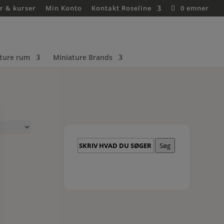
r & kurser
Min Konto
Kontakt Roseline
0 emner
ture rum
Miniature Brands
Skriv
Søg
hvad
du
søger
her