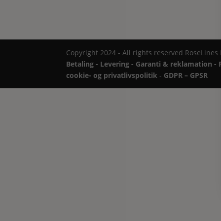
pris
pris
var:
er:
460.00kr..
280.00kr..
Copyright 2024 - All rights reserved RoseLines
Betaling - Levering - Garanti & reklamation - 
cookie- og privatlivspolitik
-
GDPR – GPSR