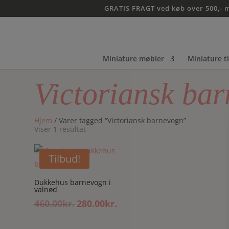
GRATIS FRAGT ved køb over 500,- 
Miniature møbler
Miniature t
Victoriansk ba
Hjem
/ Varer tagged “Victoriansk barnevogn”
Viser 1 resultat
Tilbud!
Dukkehus barnevogn i
valnød
460.00
kr.
280.00
kr.
Den
Den
oprindelige
aktuelle