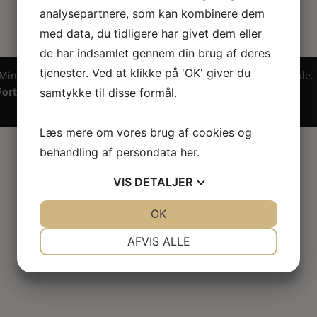
analysepartnere, som kan kombinere dem
med data, du tidligere har givet dem eller
de har indsamlet gennem din brug af deres
tjenester. Ved at klikke på 'OK' giver du
 Miniature ® på design, brandnavn, logo, tekst og billedemateriale.
Fortrydelsesret
samtykke til disse formål.
Læs mere om vores brug af cookies og
behandling af persondata
her
.
VIS
DETALJER
JA
NEJ
OK
JA
NEJ
NØDVENDIGE
PRÆFERENCER
AFVIS ALLE
JA
NEJ
JA
NEJ
MARKETING
STATISTIK